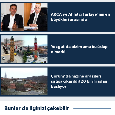
ARCA ve Ahlatcı Türkiye'nin en
büyükleri arasında
Yozgat da bizim ama bu üslup
olmadı!
Çorum'da hazine arazileri
satışa çıkarıldı! 20 bin liradan
başlıyor
Bunlar da ilginizi çekebilir