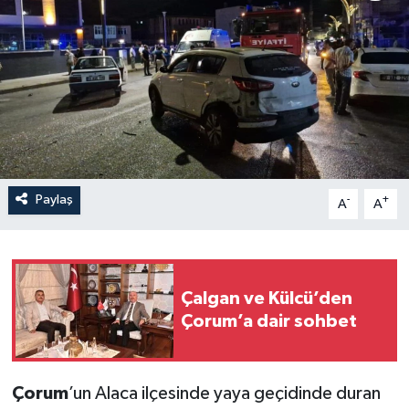
İLÇELER
OTOPARK
TEKNOLOJİ
Paylaş
-
+
A
A
Çalgan ve Külcü’den
Çorum’a dair sohbet
Çorum
’un Alaca ilçesinde yaya geçidinde duran