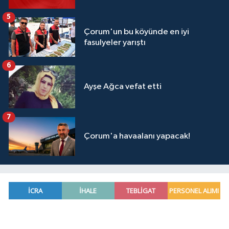
5
Çorum'un bu köyünde en iyi
fasulyeler yarıştı
6
Ayşe Ağca vefat etti
7
Çorum'a havaalanı yapacak!