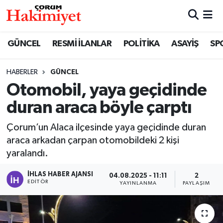
SPOR
Nöbetçi Eczaneler
GÜNCEL
RESMİ İLANLAR
POLİTİKA
ASAYİŞ
SP
POLİTİKA
Hava Durumu
HABERLER
GÜNCEL
Otomobil, yaya geçidinde
SAĞLIK
Çorum Namaz Vakitleri
duran araca böyle çarptı
ASAYİŞ
Trafik Durumu
Çorum’un Alaca ilçesinde yaya geçidinde duran
EKONOMİ
Süper Lig Puan Durumu ve Fikstür
araca arkadan çarpan otomobildeki 2 kişi
yaralandı.
GÜNCEL
Tüm Manşetler
İHLAS HABER AJANSI
04.08.2025 - 11:11
2
EDITÖR
YAYINLANMA
PAYLAŞIM
AKTÜEL
Son Dakika Haberleri
EĞİTİM
Haber Arşivi