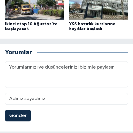
İkinci etap 10 Ağustos'ta
YKS hazırlık kurslarına
başlayacak
kayıtlar başladı
Yorumlar
Gönder