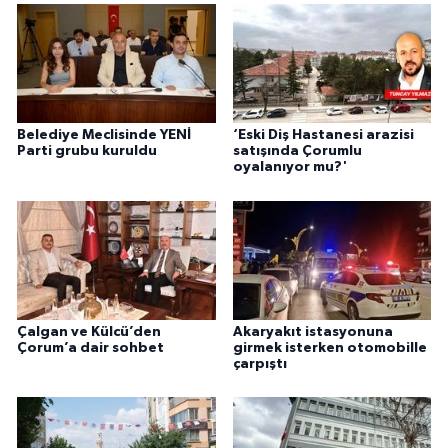
Belediye Meclisinde YENİ
‘Eski Diş Hastanesi arazisi
Parti grubu kuruldu
satışında Çorumlu
oyalanıyor mu?'
Çalgan ve Külcü’den
Akaryakıt istasyonuna
Çorum’a dair sohbet
girmek isterken otomobille
çarpıştı