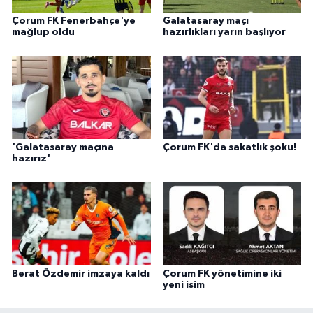
Çorum FK Fenerbahçe'ye
Galatasaray maçı
mağlup oldu
hazırlıkları yarın başlıyor
'Galatasaray maçına
Çorum FK'da sakatlık şoku!
hazırız'
Berat Özdemir imzaya kaldı
Çorum FK yönetimine iki
yeni isim