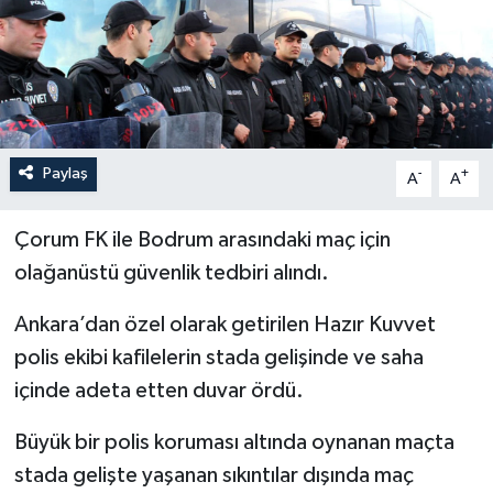
İLÇELER
OTOPARK
TEKNOLOJİ
Paylaş
-
+
A
A
Çorum FK ile Bodrum arasındaki maç için
olağanüstü güvenlik tedbiri alındı.
Ankara’dan özel olarak getirilen Hazır Kuvvet
polis ekibi kafilelerin stada gelişinde ve saha
içinde adeta etten duvar ördü.
Büyük bir polis koruması altında oynanan maçta
stada gelişte yaşanan sıkıntılar dışında maç