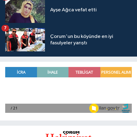
Ayşe Ağca vefat etti
7
Çorum'un bu köyünde en iyi
fasulyeler yarıştı