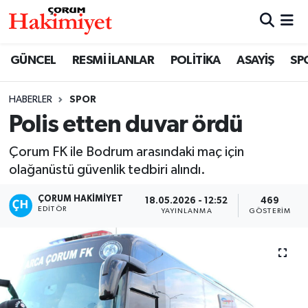
SPOR
Nöbetçi Eczaneler
GÜNCEL
RESMİ İLANLAR
POLİTİKA
ASAYİŞ
SP
POLİTİKA
Hava Durumu
HABERLER
SPOR
Polis etten duvar ördü
SAĞLIK
Çorum Namaz Vakitleri
Çorum FK ile Bodrum arasındaki maç için
ASAYİŞ
Trafik Durumu
olağanüstü güvenlik tedbiri alındı.
EKONOMİ
Süper Lig Puan Durumu ve Fikstür
ÇORUM HAKIMIYET
18.05.2026 - 12:52
469
EDITÖR
YAYINLANMA
GÖSTERIM
GÜNCEL
Tüm Manşetler
AKTÜEL
Son Dakika Haberleri
EĞİTİM
Haber Arşivi