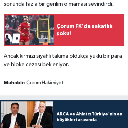
sonunda fazla bir gerilim olmaması sevindirdi.
Çorum FK'da sakatlık
şoku!
Ancak kırmızı siyahlı takıma oldukça yüklü bir para
ve bloke cezası bekleniyor.
Muhabir:
Çorum Hakimiyet
ARCA ve Ahlatcı Türkiye'nin en
büyükleri arasında