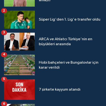
anlaştı
2
Süper Lig'den 1. Lig'e transfer oldu
3
ARCA ve Ahlatcı Türkiye'nin en
büyükleri arasında
4
Hobi bahçeleri ve Bungalovlar için
karar verildi
5
7 şirkete kayyum atandı
6