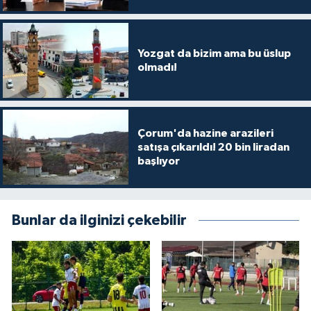
Yozgat da bizim ama bu üslup
olmadı!
Çorum'da hazine arazileri
satışa çıkarıldı! 20 bin liradan
başlıyor
Bunlar da ilginizi çekebilir