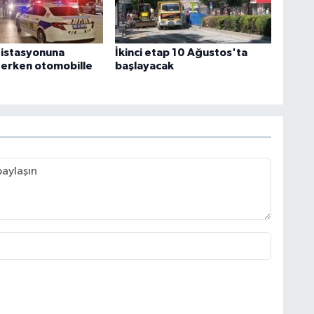
 istasyonuna
İkinci etap 10 Ağustos'ta
terken otomobille
başlayacak