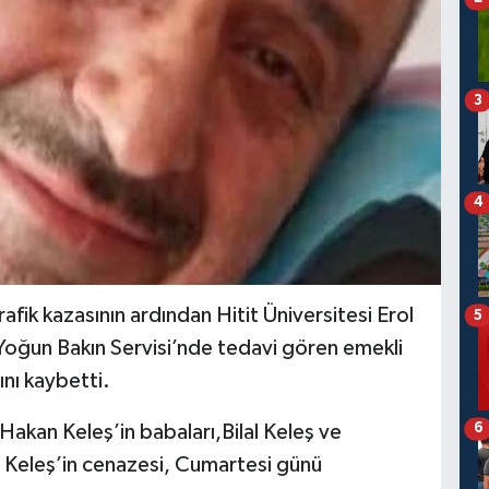
3
4
afik kazasının ardından Hitit Üniversitesi Erol
5
Yoğun Bakın Servisi’nde tedavi gören emekli
nı kaybetti.
6
Hakan Keleş’in babaları,Bilal Keleş ve
n Keleş’in cenazesi, Cumartesi günü