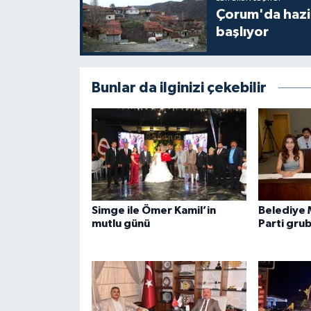
Çorum'da hazine
başlıyor
Bunlar da ilginizi çekebilir
Simge ile Ömer Kamil’in
Belediye 
mutlu günü
Parti gru