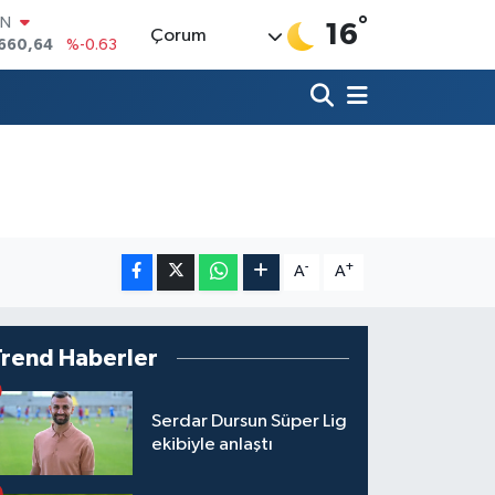
°
IN
16
Çorum
.660,64
%-0.63
R
04
%0
06
%-0.08
İN
43
%0
ALTIN
40
%0.45
00
9
%70
-
+
A
A
Trend Haberler
Serdar Dursun Süper Lig
ekibiyle anlaştı