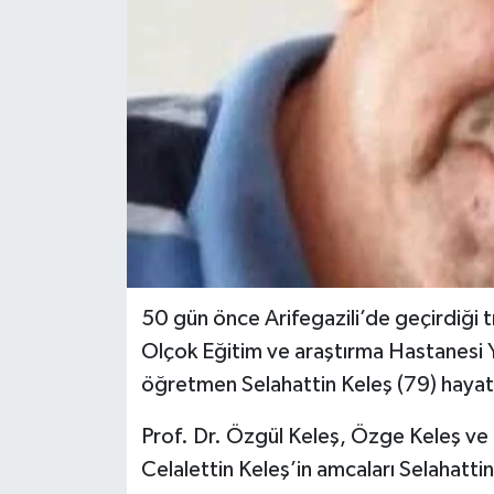
İLÇELER
OTOPARK
TEKNOLOJİ
50 gün önce Arifegazili’de geçirdiği tr
Olçok Eğitim ve araştırma Hastanesi 
öğretmen Selahattin Keleş (79) hayatı
Prof. Dr. Özgül Keleş, Özge Keleş ve 
Celalettin Keleş’in amcaları Selahatti