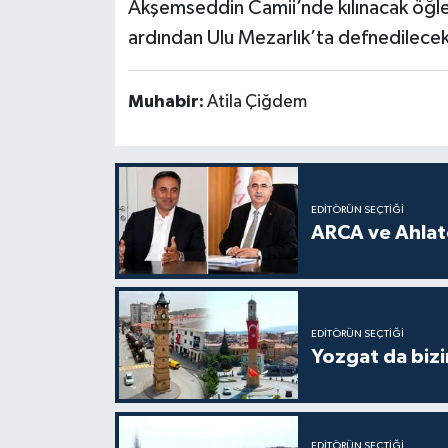
Akşemseddin Camii’nde kılınacak öğle
ardından Ulu Mezarlık’ta defnedilecek
Muhabir:
Atila Çiğdem
EDITÖRÜN SEÇTIĞI
ARCA ve Ahlatc
EDITÖRÜN SEÇTIĞI
Yozgat da bizi
EDITÖRÜN SEÇTIĞI