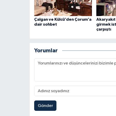
Çalgan ve Külcü’den Çorum’a
Akaryakıt
dair sohbet
girmek is
çarpıştı
Yorumlar
Gönder