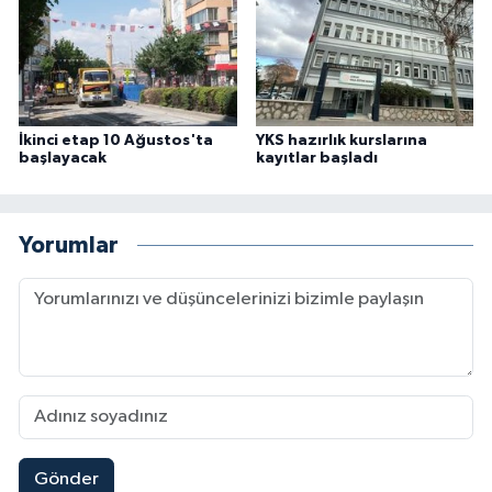
İkinci etap 10 Ağustos'ta
YKS hazırlık kurslarına
başlayacak
kayıtlar başladı
Yorumlar
Gönder