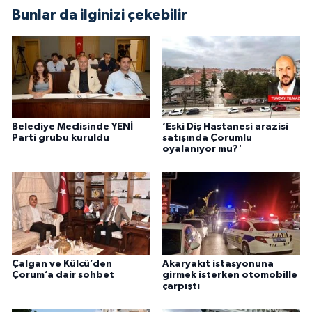
Bunlar da ilginizi çekebilir
Belediye Meclisinde YENİ
‘Eski Diş Hastanesi arazisi
Parti grubu kuruldu
satışında Çorumlu
oyalanıyor mu?'
Çalgan ve Külcü’den
Akaryakıt istasyonuna
Çorum’a dair sohbet
girmek isterken otomobille
çarpıştı