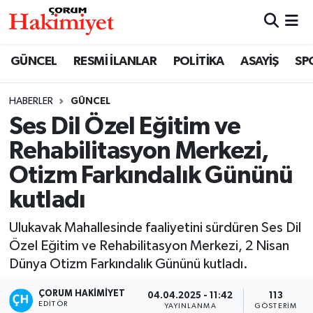
SPOR
Nöbetçi Eczaneler
GÜNCEL
RESMİ İLANLAR
POLİTİKA
ASAYİŞ
SP
POLİTİKA
Hava Durumu
HABERLER
GÜNCEL
Ses Dil Özel Eğitim ve
SAĞLIK
Çorum Namaz Vakitleri
Rehabilitasyon Merkezi,
ASAYİŞ
Trafik Durumu
Otizm Farkındalık Gününü
kutladı
EKONOMİ
Süper Lig Puan Durumu ve Fikstür
Ulukavak Mahallesinde faaliyetini sürdüren Ses Dil
GÜNCEL
Tüm Manşetler
Özel Eğitim ve Rehabilitasyon Merkezi, 2 Nisan
Dünya Otizm Farkındalık Gününü kutladı.
AKTÜEL
Son Dakika Haberleri
ÇORUM HAKIMIYET
04.04.2025 - 11:42
113
EĞİTİM
Haber Arşivi
EDITÖR
YAYINLANMA
GÖSTERIM