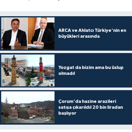
ARCA ve Ahlatcı Türkiye'nin en
büyükleri arasında
Yozgat da bizim ama bu üslup
olmadı!
Çorum'da hazine arazileri
satışa çıkarıldı! 20 bin liradan
başlıyor