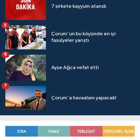
7 şirkete kayyum atandı
5
Çorum'un bu köyünde en iyi
fasulyeler yarıştı
6
Ayşe Ağca vefat etti
7
Çorum'a havaalanı yapacak!