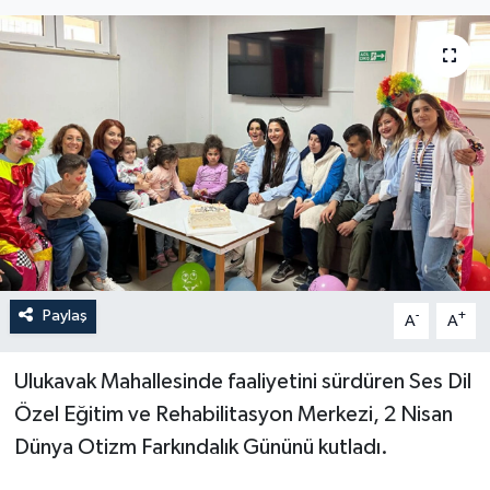
İLÇELER
OTOPARK
TEKNOLOJİ
Paylaş
-
+
A
A
Ulukavak Mahallesinde faaliyetini sürdüren Ses Dil
Özel Eğitim ve Rehabilitasyon Merkezi, 2 Nisan
Dünya Otizm Farkındalık Gününü kutladı.