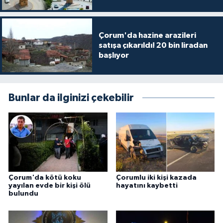
Çorum'da hazine arazileri
satışa çıkarıldı! 20 bin liradan
başlıyor
Bunlar da ilginizi çekebilir
Çorum'da kötü koku
Çorumlu iki kişi kazada
yayılan evde bir kişi ölü
hayatını kaybetti
bulundu