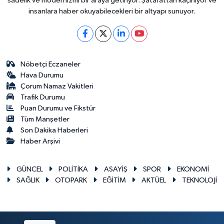
sadelik ve modernizmi bir araya getiriyor. Şatafattan kaçınıyor ve
insanlara haber okuyabilecekleri bir altyapı sunuyor.
Nöbetçi Eczaneler
Hava Durumu
Çorum Namaz Vakitleri
Trafik Durumu
Puan Durumu ve Fikstür
Tüm Manşetler
Son Dakika Haberleri
Haber Arşivi
GÜNCEL
POLİTİKA
ASAYİŞ
SPOR
EKONOMİ
SAĞLIK
OTOPARK
EĞİTİM
AKTÜEL
TEKNOLOJİ