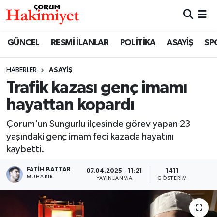
SPOR
Nöbetçi Eczaneler
GÜNCEL
RESMİ İLANLAR
POLİTİKA
ASAYİŞ
SP
POLİTİKA
Hava Durumu
HABERLER
ASAYİŞ
Trafik kazası genç imamı
SAĞLIK
Çorum Namaz Vakitleri
hayattan kopardı
ASAYİŞ
Trafik Durumu
Çorum'un Sungurlu ilçesinde görev yapan 23
EKONOMİ
Süper Lig Puan Durumu ve Fikstür
yaşındaki genç imam feci kazada hayatını
kaybetti.
GÜNCEL
Tüm Manşetler
FATIH BATTAR
07.04.2025 - 11:21
1411
MUHABIR
YAYINLANMA
GÖSTERIM
AKTÜEL
Son Dakika Haberleri
EĞİTİM
Haber Arşivi