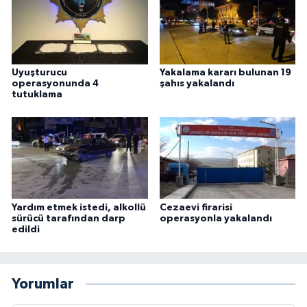
Uyuşturucu
Yakalama kararı bulunan 19
operasyonunda 4
şahıs yakalandı
tutuklama
Yardım etmek istedi, alkollü
Cezaevi firarisi
sürücü tarafından darp
operasyonla yakalandı
edildi
Yorumlar