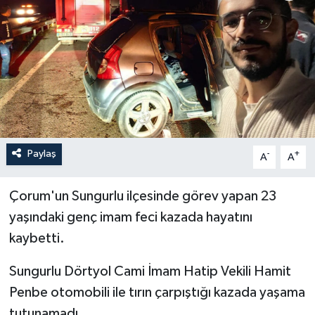
İLÇELER
OTOPARK
TEKNOLOJİ
Paylaş
-
+
A
A
Çorum'un Sungurlu ilçesinde görev yapan 23
yaşındaki genç imam feci kazada hayatını
kaybetti.
Sungurlu Dörtyol Cami İmam Hatip Vekili Hamit
Penbe otomobili ile tırın çarpıştığı kazada yaşama
tutunamadı.