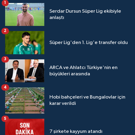
1
Serdar Dursun Süper Lig ekibiyle
anlaştı
2
Süper Lig'den 1. Lig'e transfer oldu
3
ARCA ve Ahlatcı Türkiye'nin en
büyükleri arasında
4
Hobi bahçeleri ve Bungalovlar için
karar verildi
5
7 şirkete kayyum atandı