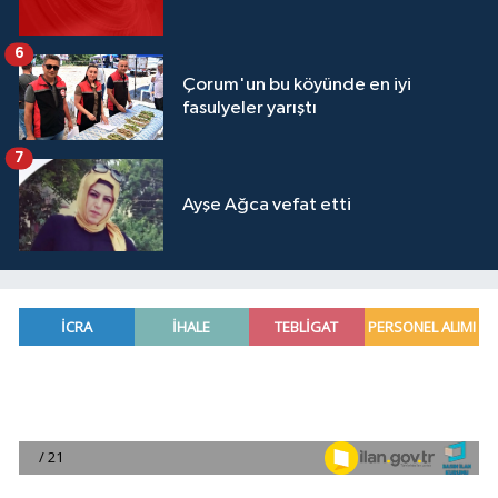
6
Çorum'un bu köyünde en iyi
fasulyeler yarıştı
7
Ayşe Ağca vefat etti