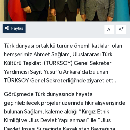
İLÇELER
OTOPARK
Paylaş
-
+
A
A
TEKNOLOJİ
Türk dünyası ortak kültürüne önemli katkıları olan
hemşerimiz Ahmet Sağlam, Uluslararası Türk
Kültürü Teşkilatı (TÜRKSOY) Genel Sekreter
Yardımcısı Sayit Yusuf’u Ankara’da bulunan
TÜRKSOY Genel Sekreterliği’nde ziyaret etti.
Görüşmede Türk dünyasında hayata
geçirilebilecek projeler üzerinde fikir alışverişinde
bulunan Sağlam, kaleme aldığı “Kırgız Etnik
Kimliği ve Ulus Devlet Yapılanması” ile “Ulus
Devlet İnşası Sürecinde Kazakistan Bayrağına