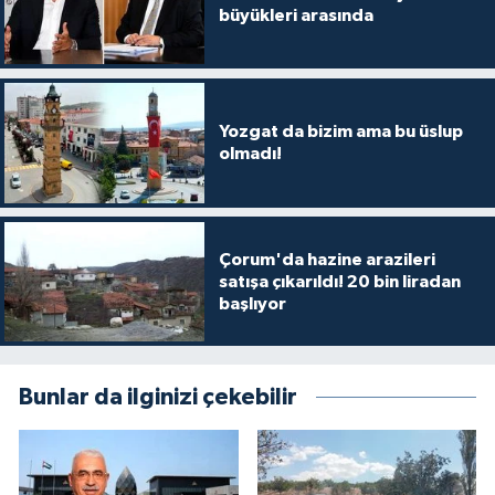
büyükleri arasında
Yozgat da bizim ama bu üslup
olmadı!
Çorum'da hazine arazileri
satışa çıkarıldı! 20 bin liradan
başlıyor
Bunlar da ilginizi çekebilir