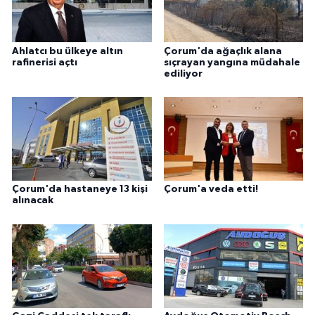
Ahlatcı bu ülkeye altın
Çorum'da ağaçlık alana
rafinerisi açtı
sıçrayan yangına müdahale
ediliyor
Çorum'da hastaneye 13 kişi
Çorum'a veda etti!
alınacak