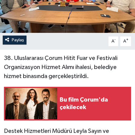
İLÇELER
OTOPARK
Paylaş
-
+
TEKNOLOJİ
A
A
38. Uluslararası Çorum Hitit Fuar ve Festivali
Organizasyon Hizmet Alımı ihalesi, belediye
hizmet binasında gerçekleştirildi.
Bu film Çorum'da
çekilecek
Destek Hizmetleri Müdürü Leyla Sayın ve