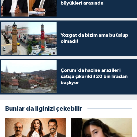
büyükleri arasında
Yozgat da bizim ama bu üslup
olmadı!
Çorum'da hazine arazileri
satışa çıkarıldı! 20 bin liradan
başlıyor
Bunlar da ilginizi çekebilir