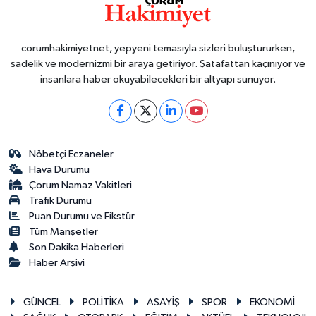
corumhakimiyetnet, yepyeni temasıyla sizleri buluştururken,
sadelik ve modernizmi bir araya getiriyor. Şatafattan kaçınıyor ve
insanlara haber okuyabilecekleri bir altyapı sunuyor.
Nöbetçi Eczaneler
Hava Durumu
Çorum Namaz Vakitleri
Trafik Durumu
Puan Durumu ve Fikstür
Tüm Manşetler
Son Dakika Haberleri
Haber Arşivi
GÜNCEL
POLİTİKA
ASAYİŞ
SPOR
EKONOMİ