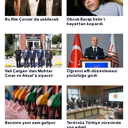
Bu film Çorum'da çekilecek
Obruk Barajı Selin'i
hayattan kopardı
Vali Çalgan'dan Muhtar
Öğrenci affı düzenlemesi
Çınar ve Akçal'a ziyaret
yürürlüğe girdi
Benzine yeni zam geliyor
Terörsüz Türkiye sürecinde
son adım!