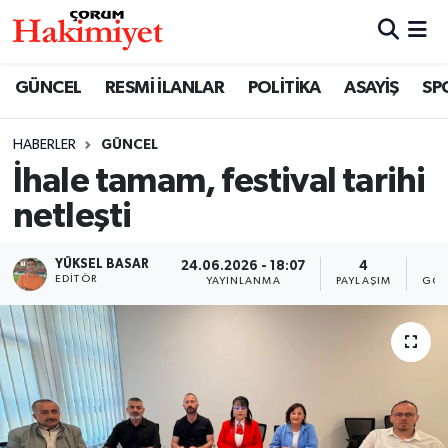
SPOR
Nöbetçi Eczaneler
GÜNCEL
RESMİ İLANLAR
POLİTİKA
ASAYİŞ
SP
POLİTİKA
Hava Durumu
HABERLER
GÜNCEL
İhale tamam, festival tarihi
SAĞLIK
Çorum Namaz Vakitleri
netleşti
ASAYİŞ
Trafik Durumu
YÜKSEL BASAR
24.06.2026 - 18:07
4
1
EKONOMİ
Süper Lig Puan Durumu ve Fikstür
EDITÖR
YAYINLANMA
PAYLAŞIM
GÖS
GÜNCEL
Tüm Manşetler
AKTÜEL
Son Dakika Haberleri
EĞİTİM
Haber Arşivi