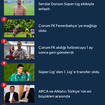
Serdar Dursun Süper Lig ekibiyle
anlaştı
2
Çorum FK Fenerbahçe'ye mağlup
oldu
3
Çorum FK aldığı futbolcuyu 1 ay
sonra geri gönderdi
4
Süper Lig'den 1. Lig'e transfer oldu
5
ARCA ve Ahlatcı Türkiye'nin en
büyükleri arasında