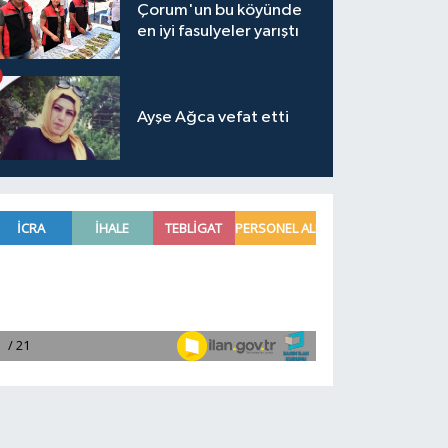
Çorum'un bu köyünde
en iyi fasulyeler yarıştı
Ayşe Ağca vefat etti