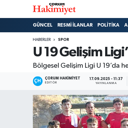
SPOR
Nöbetçi Eczaneler
GÜNCEL
RESMİ İLANLAR
POLİTİKA
A
POLİTİKA
Hava Durumu
HABERLER
SPOR
U 19 Gelişim Lig
SAĞLIK
Çorum Namaz Vakitleri
Bölgesel Gelişim Ligi U 19’da 
ASAYİŞ
Trafik Durumu
ÇORUM HAKIMIYET
17.09.2025 - 11:37
EKONOMİ
Süper Lig Puan Durumu ve Fikstür
EDITÖR
YAYINLANMA
GÜNCEL
Tüm Manşetler
AKTÜEL
Son Dakika Haberleri
EĞİTİM
Haber Arşivi