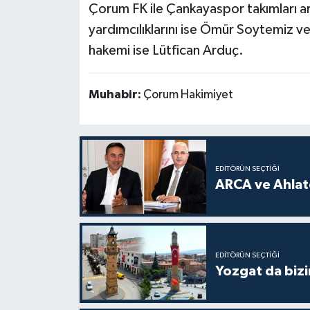
Çorum FK ile Çankayaspor takımları a
yardımcılıklarını ise Ömür Soytemiz
hakemi ise Lütfican Arduç.
Muhabir:
Çorum Hakimiyet
EDITÖRÜN SEÇTIĞI
ARCA ve Ahlatc
EDITÖRÜN SEÇTIĞI
Yozgat da bizi