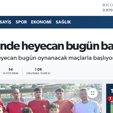
BITCO
3.070
DOLA
47,7
EURO
SAYİŞ
SPOR
EKONOMİ
SAĞLIK
55,0
STERL
64,18
GRAM
i’nde heyecan bugün ba
6618.
BİST1
13.88
heyecan bugün oynanacak maçlarla başlıyor
54
1 DK
GÖSTERIM
OKUNMA SÜRESI
1