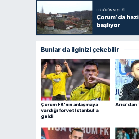
EDITÖRÜN SEÇTIĞI
Çorum'da hazine
başlıyor
Bunlar da ilginizi çekebilir
Çorum FK'nın anlaşmaya
Arıcı'dan 
vardığı forvet İstanbul'a
geldi