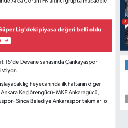
inde Arca Çorum FK altıncı grupta mücadele
7
üper Lig'deki piyasa değeri belli oldu
e
aat 15’de Devane sahasında Çankayaspor
istiyor.
layacak lig heyecanında ilk haftanın diğer
, Ankara Keçiörengücü- MKE Ankaragücü,
spor- Sinca Belediye Ankaraspor takımları o