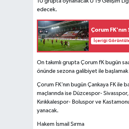
10 grupta oynanacak U 19 Gelişim Lig
edecek.
Çorum FK'nın S
İçeriği Görüntül
On takımlı grupta Çorum fK bugün s
önünde sezona galibiyet ile başlamak 
Çorum FK’nın bugün Çankaya FK ile baş
maçlarında ise Düzcespor- Sivasspor
Kırıkkalespor- Boluspor ve Kastamonu
yanacak.
Hakem İsmail Sırma