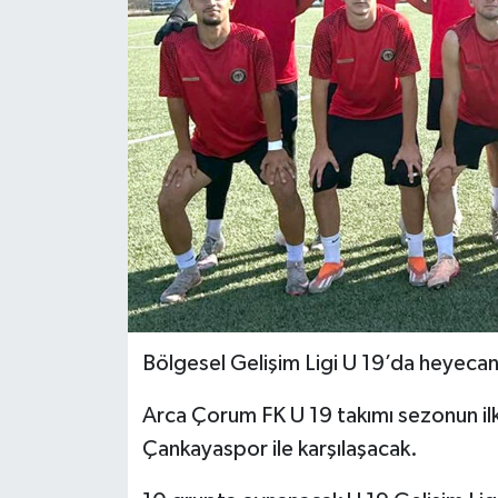
İLÇELER
OTOPARK
TEKNOLOJİ
Bölgesel Gelişim Ligi U 19’da heyeca
Arca Çorum FK U 19 takımı sezonun il
Çankayaspor ile karşılaşacak.