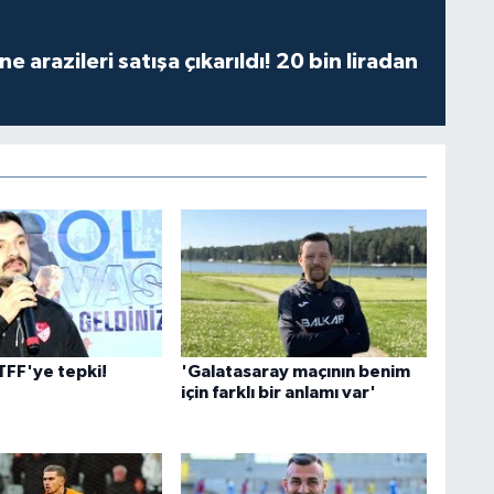
 arazileri satışa çıkarıldı! 20 bin liradan
TFF'ye tepki!
'Galatasaray maçının benim
için farklı bir anlamı var'