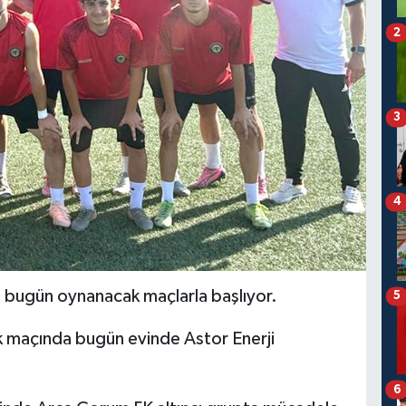
2
3
4
n bugün oynanacak maçlarla başlıyor.
5
k maçında bugün evinde Astor Enerji
6