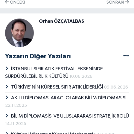
ÖNCEKI
SONRAKI
Orhan ÖZÇATALBAŞ
Yazarın Diğer Yazıları
İSTANBUL SIFIR ATIK FESTİVALİ EKSENİNDE
SÜRDÜRÜLEBİLİRLİK KÜLTÜRÜ
10.06.2026
TÜRKİYE'NİN KÜRESEL SIFIR ATIK LİDERLİĞİ
09.06.2026
AKILLI DİPLOMASİ ARACI OLARAK BİLİM DİPLOMASİSİ
22.11.2025
BİLİM DİPLOMASİSİ VE ULUSLARARASI STRATEJİK ROLÜ
14.11.2025