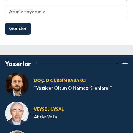
Gönder
Yazarlar
DOÇ. DR. ERSIN KABAKCI
“Yazıklar Olsun O Namaz Kılanlara!”
VEYSEL UYSAL
Ahde Vefa