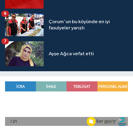
6
Çorum'un bu köyünde en iyi
fasulyeler yarıştı
7
Ayşe Ağca vefat etti