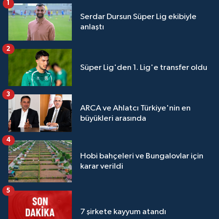
1
Serdar Dursun Süper Lig ekibiyle
anlaştı
2
Süper Lig'den 1. Lig'e transfer oldu
3
ARCA ve Ahlatcı Türkiye'nin en
büyükleri arasında
4
Hobi bahçeleri ve Bungalovlar için
karar verildi
5
7 şirkete kayyum atandı