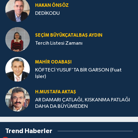
HA­KAN ÖN­SÖZ
DEDİKODU
SEÇIM BÜYÜKÇATALBAŞ AYDIN
Tercih Listesi Zamanı
MAHIR ODABAŞI
KÖFTECİ YUSUF'TA BİR GARSON (Fuat
İşler)
H.MUS­TA­FA AK­TAŞ
AR DAMARI ÇATLAĞI, KISKANMA PATLAĞI
DAHA DA BÜYÜMEDEN
Trend Haberler