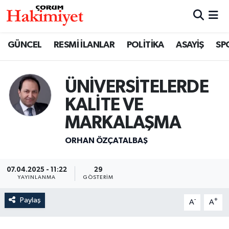
SPOR
Nöbetçi Eczaneler
GÜNCEL
RESMİ İLANLAR
POLİTİKA
ASAYİŞ
SP
POLİTİKA
Hava Durumu
ÜNİVERSİTELERDE
SAĞLIK
Çorum Namaz Vakitleri
KALİTE VE
ASAYİŞ
Trafik Durumu
MARKALAŞMA
ORHAN ÖZÇATALBAŞ
EKONOMİ
Süper Lig Puan Durumu ve Fikstür
GÜNCEL
Tüm Manşetler
07.04.2025 - 11:22
29
YAYINLANMA
GÖSTERIM
AKTÜEL
Son Dakika Haberleri
Paylaş
-
+
A
A
EĞİTİM
Haber Arşivi