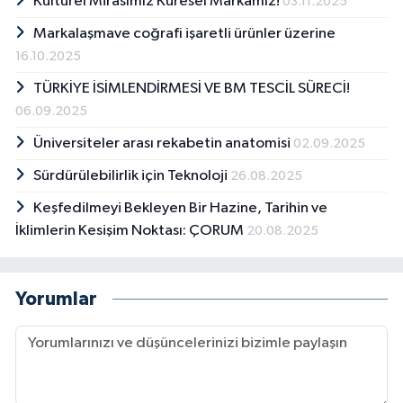
Kültürel Mirasımız Küresel Markamız!
03.11.2025
Markalaşmave coğrafi işaretli ürünler üzerine
16.10.2025
TÜRKİYE İSİMLENDİRMESİ VE BM TESCİL SÜRECİ!
06.09.2025
Üniversiteler arası rekabetin anatomisi
02.09.2025
Sürdürülebilirlik için Teknoloji
26.08.2025
Keşfedilmeyi Bekleyen Bir Hazine, Tarihin ve
İklimlerin Kesişim Noktası: ÇORUM
20.08.2025
Yorumlar