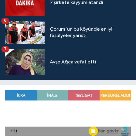
7 şirkete kayyum atandı
6
Çorum'un bu köyünde en iyi
fasulyeler yarıştı
7
Ayşe Ağca vefat etti