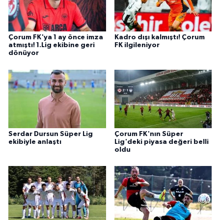
Çorum FK'ya 1 ay önce imza
Kadro dışı kalmıştı! Çorum
atmıştı! 1.Lig ekibine geri
FK ilgileniyor
dönüyor
Serdar Dursun Süper Lig
Çorum FK'nın Süper
ekibiyle anlaştı
Lig'deki piyasa değeri belli
oldu