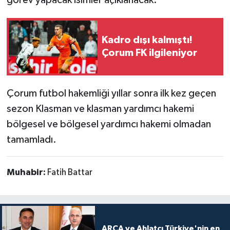
görev yapacak isimler açıklanacak.
Kadro dışı kalmıştı!
Çorum FK ilgileniyor
Çorum futbol hakemliği yıllar sonra ilk kez geçen
sezon Klasman ve klasman yardımcı hakemi
bölgesel ve bölgesel yardımcı hakemi olmadan
tamamladı.
Muhabir:
Fatih Battar
ARCA ve Ahlatcı Türkiye'nin en