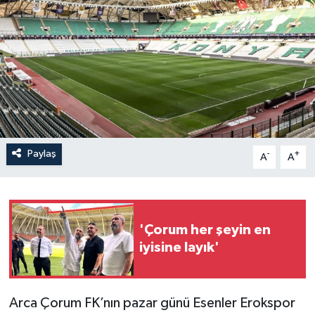
İLÇELER
OTOPARK
TEKNOLOJİ
Paylaş
-
+
A
A
'Çorum her şeyin en
iyisine layık'
Arca Çorum FK’nın pazar günü Esenler Erokspor