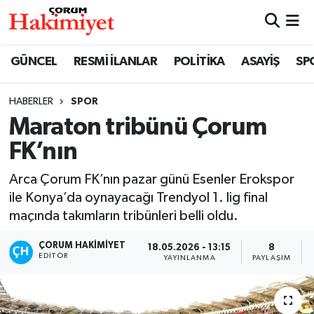
SPOR
Nöbetçi Eczaneler
GÜNCEL
RESMİ İLANLAR
POLİTİKA
ASAYİŞ
SP
POLİTİKA
Hava Durumu
HABERLER
SPOR
Maraton tribünü Çorum
SAĞLIK
Çorum Namaz Vakitleri
FK’nın
ASAYİŞ
Trafik Durumu
Arca Çorum FK’nın pazar günü Esenler Erokspor
EKONOMİ
Süper Lig Puan Durumu ve Fikstür
ile Konya’da oynayacağı Trendyol 1. lig final
maçında takımların tribünleri belli oldu.
GÜNCEL
Tüm Manşetler
ÇORUM HAKIMIYET
18.05.2026 - 13:15
8
EDITÖR
YAYINLANMA
PAYLAŞIM
AKTÜEL
Son Dakika Haberleri
EĞİTİM
Haber Arşivi