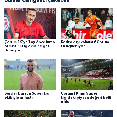
Bunlar da ilginizi çekebilir
Çorum FK'ya 1 ay önce imza
Kadro dışı kalmıştı! Çorum
atmıştı! 1.Lig ekibine geri
FK ilgileniyor
dönüyor
Serdar Dursun Süper Lig
Çorum FK'nın Süper
ekibiyle anlaştı
Lig'deki piyasa değeri belli
oldu