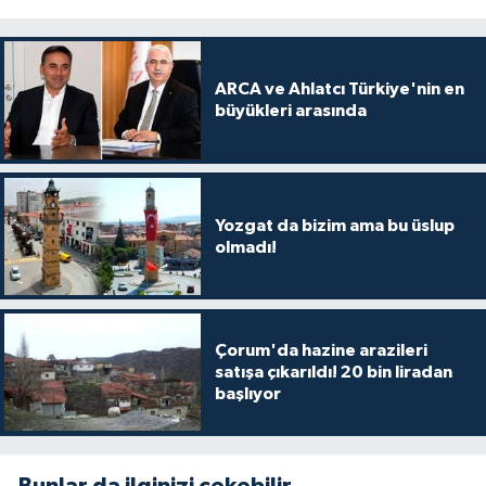
ARCA ve Ahlatcı Türkiye'nin en
büyükleri arasında
Yozgat da bizim ama bu üslup
olmadı!
Çorum'da hazine arazileri
satışa çıkarıldı! 20 bin liradan
başlıyor