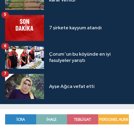
karar verildi
5
7 şirkete kayyum atandı
6
Çorum'un bu köyünde en iyi
fasulyeler yarıştı
7
Ayşe Ağca vefat etti