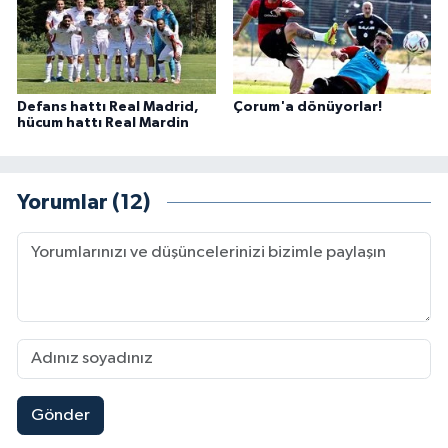
Defans hattı Real Madrid,
Çorum'a dönüyorlar!
hücum hattı Real Mardin
Yorumlar (12)
Gönder