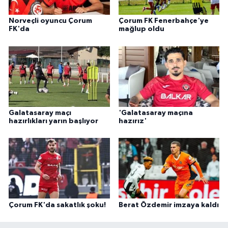
Norveçli oyuncu Çorum
Çorum FK Fenerbahçe'ye
FK'da
mağlup oldu
Galatasaray maçı
'Galatasaray maçına
hazırlıkları yarın başlıyor
hazırız'
Çorum FK'da sakatlık şoku!
Berat Özdemir imzaya kaldı