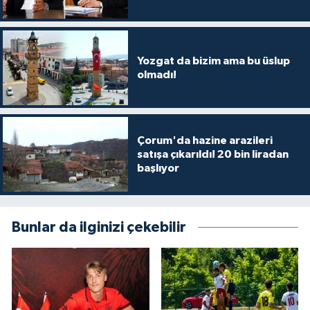
Yozgat da bizim ama bu üslup
olmadı!
Çorum'da hazine arazileri
satışa çıkarıldı! 20 bin liradan
başlıyor
Bunlar da ilginizi çekebilir