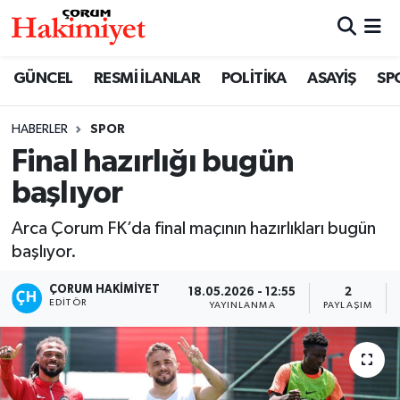
SPOR
Nöbetçi Eczaneler
GÜNCEL
RESMİ İLANLAR
POLİTİKA
ASAYİŞ
SP
POLİTİKA
Hava Durumu
HABERLER
SPOR
Final hazırlığı bugün
SAĞLIK
Çorum Namaz Vakitleri
başlıyor
ASAYİŞ
Trafik Durumu
Arca Çorum FK’da final maçının hazırlıkları bugün
EKONOMİ
Süper Lig Puan Durumu ve Fikstür
başlıyor.
ÇORUM HAKIMIYET
18.05.2026 - 12:55
2
GÜNCEL
Tüm Manşetler
EDITÖR
YAYINLANMA
PAYLAŞIM
AKTÜEL
Son Dakika Haberleri
EĞİTİM
Haber Arşivi