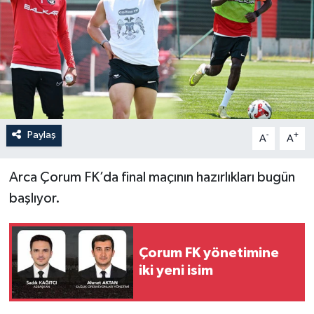
İLÇELER
OTOPARK
TEKNOLOJİ
Paylaş
-
+
A
A
Arca Çorum FK’da final maçının hazırlıkları bugün
başlıyor.
Çorum FK yönetimine
iki yeni isim