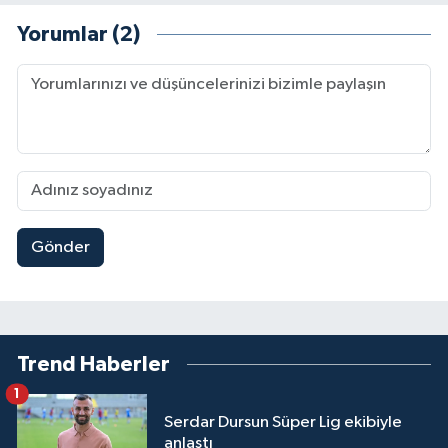
Yorumlar (2)
Gönder
Trend Haberler
1
Serdar Dursun Süper Lig ekibiyle
anlaştı