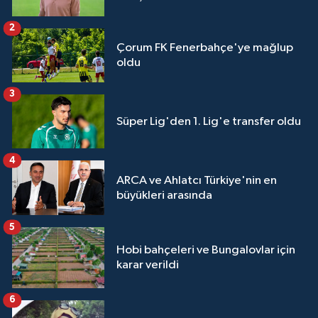
2
Çorum FK Fenerbahçe'ye mağlup
oldu
3
Süper Lig'den 1. Lig'e transfer oldu
4
ARCA ve Ahlatcı Türkiye'nin en
büyükleri arasında
5
Hobi bahçeleri ve Bungalovlar için
karar verildi
6