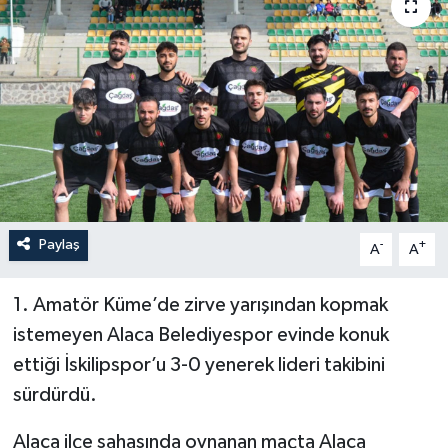
İLÇELER
OTOPARK
TEKNOLOJİ
Paylaş
-
+
A
A
1. Amatör Küme’de zirve yarışından kopmak
istemeyen Alaca Belediyespor evinde konuk
ettiği İskilipspor’u 3-0 yenerek lideri takibini
sürdürdü.
Alaca ilçe sahasında oynanan maçta Alaca