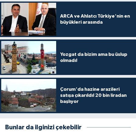
ARCA ve Ahlatcı Türkiye'nin en
büyükleri arasında
Yozgat da bizim ama bu üslup
olmadı!
Çorum'da hazine arazileri
satışa çıkarıldı! 20 bin liradan
başlıyor
Bunlar da ilginizi çekebilir