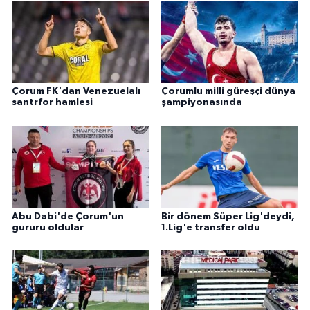
Çorum FK'dan Venezuelalı
Çorumlu milli güreşçi dünya
santrfor hamlesi
şampiyonasında
Abu Dabi'de Çorum'un
Bir dönem Süper Lig'deydi,
gururu oldular
1.Lig'e transfer oldu