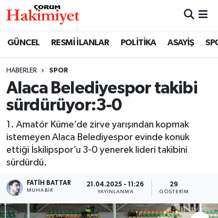
SPOR
Nöbetçi Eczaneler
GÜNCEL
RESMİ İLANLAR
POLİTİKA
ASAYİŞ
SP
POLİTİKA
Hava Durumu
HABERLER
SPOR
Alaca Belediyespor takibi
SAĞLIK
Çorum Namaz Vakitleri
sürdürüyor:3-0
ASAYİŞ
Trafik Durumu
1. Amatör Küme’de zirve yarışından kopmak
EKONOMİ
Süper Lig Puan Durumu ve Fikstür
istemeyen Alaca Belediyespor evinde konuk
ettiği İskilipspor’u 3-0 yenerek lideri takibini
GÜNCEL
Tüm Manşetler
sürdürdü.
FATIH BATTAR
21.04.2025 - 11:26
29
AKTÜEL
Son Dakika Haberleri
MUHABIR
YAYINLANMA
GÖSTERIM
EĞİTİM
Haber Arşivi