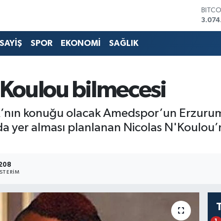
3.074
DOLA
47,5
EURO
SAYİŞ
SPOR
EKONOMİ
SAĞLIK
55,0
STERL
64,2
GRAM
Koulou bilmecesi
6513.
BİST1
13.76
’nın konuğu olacak Amedspor’un Erzurum’
a yer alması planlanan Nicolas N'Koulou’
208
STERIM