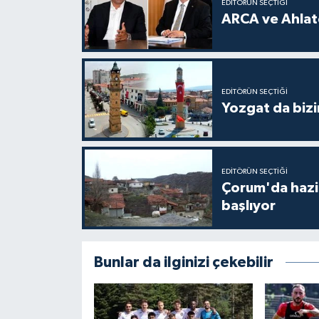
EDITÖRÜN SEÇTIĞI
ARCA ve Ahlatc
EDITÖRÜN SEÇTIĞI
Yozgat da bizi
EDITÖRÜN SEÇTIĞI
Çorum'da hazine
başlıyor
Bunlar da ilginizi çekebilir