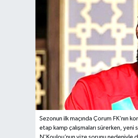
İLÇELER
OTOPARK
TEKNOLOJİ
Sezonun ilk maçında Çorum FK’nın ko
etap kamp çalışmaları sürerken, yeni 
N'Koulou’nun vize sorunu nedeniyle du