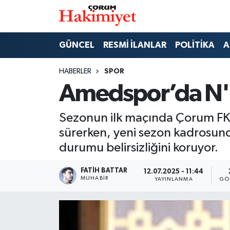
SPOR
Nöbetçi Eczaneler
GÜNCEL
RESMİ İLANLAR
POLİTİKA
A
POLİTİKA
Hava Durumu
HABERLER
SPOR
Amedspor’da N'
SAĞLIK
Çorum Namaz Vakitleri
Sezonun ilk maçında Çorum FK
ASAYİŞ
Trafik Durumu
sürerken, yeni sezon kadrosund
EKONOMİ
Süper Lig Puan Durumu ve Fikstür
durumu belirsizliğini koruyor.
GÜNCEL
Tüm Manşetler
FATIH BATTAR
12.07.2025 - 11:44
MUHABIR
YAYINLANMA
GÖ
AKTÜEL
Son Dakika Haberleri
EĞİTİM
Haber Arşivi