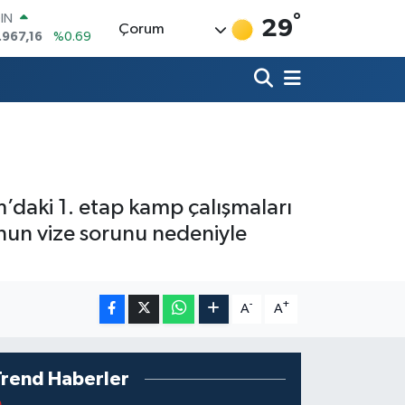
.967,16
%0.69
°
29
Çorum
R
986
%0.06
700
%0.1
İN
438
%0.21
 ALTIN
94
%0.32
00
8
%48
daki 1. etap kamp çalışmaları
nun vize sorunu nedeniyle
-
+
A
A
Trend Haberler