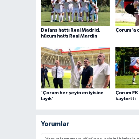
Defans hattı Real Madrid,
Çorum'a d
hücum hattı Real Mardin
'Çorum her şeyin en iyisine
Çorum FK 
layık'
kaybetti
Yorumlar