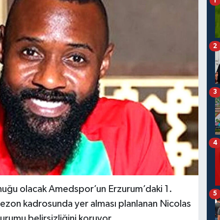
1
2
3
4
nuğu olacak Amedspor’un Erzurum’daki 1.
5
sezon kadrosunda yer alması planlanan Nicolas
rumu belirsizliğini koruyor.