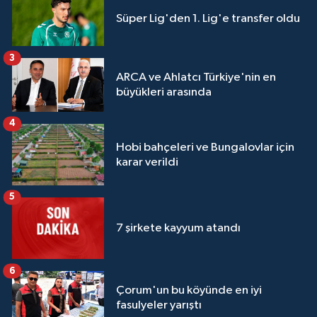
Süper Lig'den 1. Lig'e transfer oldu
3
ARCA ve Ahlatcı Türkiye'nin en
büyükleri arasında
4
Hobi bahçeleri ve Bungalovlar için
karar verildi
5
7 şirkete kayyum atandı
6
Çorum'un bu köyünde en iyi
fasulyeler yarıştı