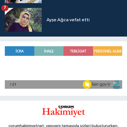
7
Ayşe Ağca vefat etti
corumhakimiyetnet, yepyeni temasıyla sizleri buluştururken,