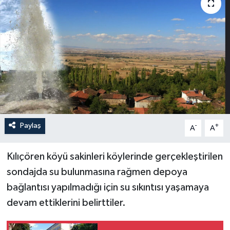
İLÇELER
OTOPARK
TEKNOLOJİ
Paylaş
-
+
A
A
Kılıçören köyü sakinleri köylerinde gerçekleştirilen
sondajda su bulunmasına rağmen depoya
bağlantısı yapılmadığı için su sıkıntısı yaşamaya
devam ettiklerini belirttiler.