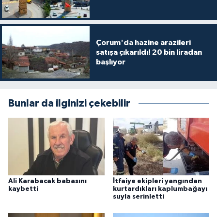
Çorum'da hazine arazileri
satışa çıkarıldı! 20 bin liradan
başlıyor
Bunlar da ilginizi çekebilir
Ali Karabacak babasını
İtfaiye ekipleri yangından
kaybetti
kurtardıkları kaplumbağayı
suyla serinletti