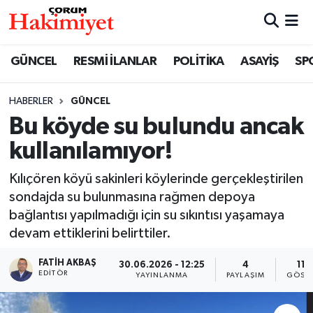
SPOR
Nöbetçi Eczaneler
GÜNCEL
RESMİ İLANLAR
POLİTİKA
ASAYİŞ
SP
POLİTİKA
Hava Durumu
HABERLER
GÜNCEL
Bu köyde su bulundu ancak
SAĞLIK
Çorum Namaz Vakitleri
kullanılamıyor!
ASAYİŞ
Trafik Durumu
Kılıçören köyü sakinleri köylerinde gerçekleştirilen
EKONOMİ
Süper Lig Puan Durumu ve Fikstür
sondajda su bulunmasına rağmen depoya
bağlantısı yapılmadığı için su sıkıntısı yaşamaya
GÜNCEL
Tüm Manşetler
devam ettiklerini belirttiler.
FATIH AKBAŞ
30.06.2026 - 12:25
4
116
AKTÜEL
Son Dakika Haberleri
EDITÖR
YAYINLANMA
PAYLAŞIM
GÖSTE
EĞİTİM
Haber Arşivi