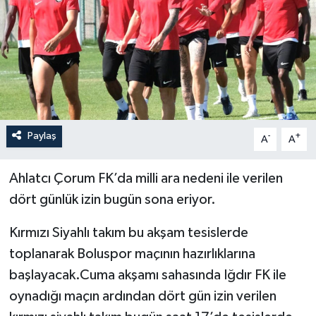
İLÇELER
OTOPARK
TEKNOLOJİ
Paylaş
-
+
A
A
Ahlatcı Çorum FK’da milli ara nedeni ile verilen
dört günlük izin bugün sona eriyor.
Kırmızı Siyahlı takım bu akşam tesislerde
toplanarak Boluspor maçının hazırlıklarına
başlayacak.Cuma akşamı sahasında Iğdır FK ile
oynadığı maçın ardından dört gün izin verilen