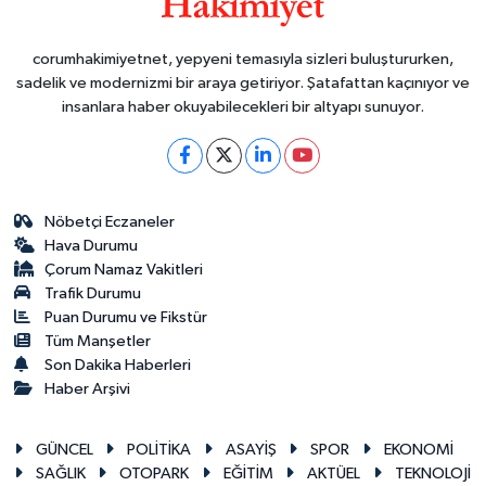
corumhakimiyetnet, yepyeni temasıyla sizleri buluştururken,
sadelik ve modernizmi bir araya getiriyor. Şatafattan kaçınıyor ve
insanlara haber okuyabilecekleri bir altyapı sunuyor.
Nöbetçi Eczaneler
Hava Durumu
Çorum Namaz Vakitleri
Trafik Durumu
Puan Durumu ve Fikstür
Tüm Manşetler
Son Dakika Haberleri
Haber Arşivi
GÜNCEL
POLİTİKA
ASAYİŞ
SPOR
EKONOMİ
SAĞLIK
OTOPARK
EĞİTİM
AKTÜEL
TEKNOLOJİ