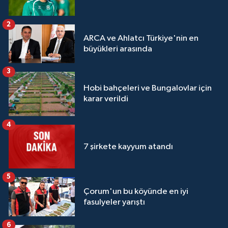
2
ARCA ve Ahlatcı Türkiye'nin en
büyükleri arasında
3
Hobi bahçeleri ve Bungalovlar için
karar verildi
4
7 şirkete kayyum atandı
5
Çorum'un bu köyünde en iyi
fasulyeler yarıştı
6