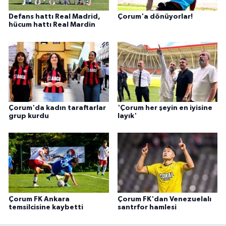
Defans hattı Real Madrid,
Çorum'a dönüyorlar!
hücum hattı Real Mardin
Çorum'da kadın taraftarlar
'Çorum her şeyin en iyisine
grup kurdu
layık'
Çorum FK Ankara
Çorum FK'dan Venezuelalı
temsilcisine kaybetti
santrfor hamlesi