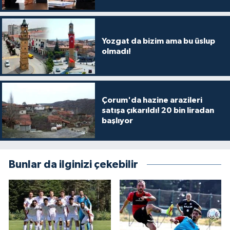
Yozgat da bizim ama bu üslup
olmadı!
Çorum'da hazine arazileri
satışa çıkarıldı! 20 bin liradan
başlıyor
Bunlar da ilginizi çekebilir