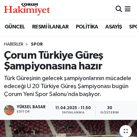
SPOR
Nöbetçi Eczaneler
GÜNCEL
RESMİ İLANLAR
POLİTİKA
ASAYİŞ
SP
POLİTİKA
Hava Durumu
HABERLER
SPOR
Çorum Türkiye Güreş
SAĞLIK
Çorum Namaz Vakitleri
Şampiyonasına hazır
ASAYİŞ
Trafik Durumu
Türk Güreşinin gelecek şampiyonlarının mücadele
EKONOMİ
Süper Lig Puan Durumu ve Fikstür
edeceği U 20 Türkiye Güreş Şampiyonası bugün
Çorum Yeni Spor Salonu’nda başlıyor.
GÜNCEL
Tüm Manşetler
YÜKSEL BASAR
11.04.2025 - 11:50
30
EDITÖR
YAYINLANMA
GÖSTERIM
AKTÜEL
Son Dakika Haberleri
EĞİTİM
Haber Arşivi