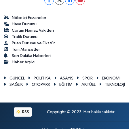
Nöbetçi Eczaneler
Hava Durumu
Çorum Namaz Vakitleri
Trafik Durumu
Puan Durumu ve Fikstür
Tüm Manşetler
Son Dakika Haberleri
Haber Arşivi
GÜNCEL
POLİTİKA
ASAYİŞ
SPOR
EKONOMİ
SAĞLIK
OTOPARK
EĞİTİM
AKTÜEL
TEKNOLOJİ
RSS
Copyright © 2023. Her hakkı saklıdır.