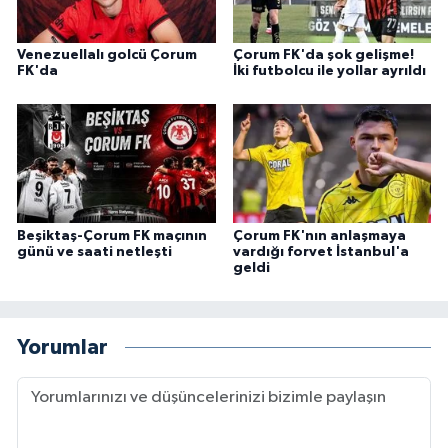
Venezuellalı golcü Çorum
Çorum FK'da şok gelişme!
FK'da
İki futbolcu ile yollar ayrıldı
Beşiktaş-Çorum FK maçının
Çorum FK'nın anlaşmaya
günü ve saati netleşti
vardığı forvet İstanbul'a
geldi
Yorumlar