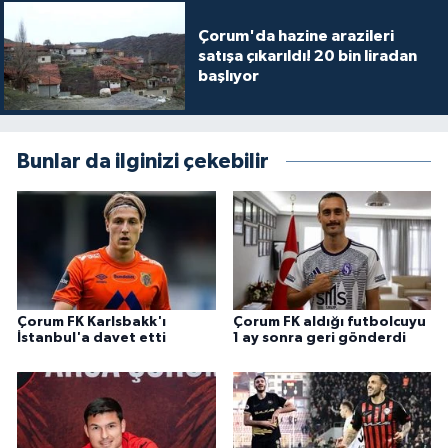
Çorum'da hazine arazileri
satışa çıkarıldı! 20 bin liradan
başlıyor
Bunlar da ilginizi çekebilir
Çorum FK Karlsbakk'ı
Çorum FK aldığı futbolcuyu
İstanbul'a davet etti
1 ay sonra geri gönderdi