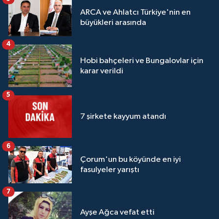
ARCA ve Ahlatcı Türkiye'nin en
büyükleri arasında
4
Hobi bahçeleri ve Bungalovlar için
karar verildi
5
7 şirkete kayyum atandı
6
Çorum'un bu köyünde en iyi
fasulyeler yarıştı
7
Ayşe Ağca vefat etti