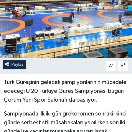
İLÇELER
OTOPARK
TEKNOLOJİ
Paylaş
-
+
A
A
Türk Güreşinin gelecek şampiyonlarının mücadele
edeceği U 20 Türkiye Güreş Şampiyonası bugün
Çorum Yeni Spor Salonu’nda başlıyor.
Şampiyonada ilk iki gün grekoromen sonraki ikinci
günde serbest stil müsabakaları yapılırken son iki
günde ise kadınlar müsabakaları yapılacak.