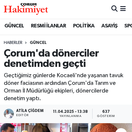
SPOR
Nöbetçi Eczaneler
GÜNCEL
RESMİ İLANLAR
POLİTİKA
ASAYİŞ
SP
POLİTİKA
Hava Durumu
HABERLER
GÜNCEL
Çorum'da dönerciler
SAĞLIK
Çorum Namaz Vakitleri
denetimden geçti
ASAYİŞ
Trafik Durumu
Geçtiğimiz günlerde Kocaeli'nde yaşanan tavuk
EKONOMİ
Süper Lig Puan Durumu ve Fikstür
döner faciasının ardından Çorum'da Tarım ve
Orman İl Müdürlüğü ekipleri, dönercilerde
GÜNCEL
Tüm Manşetler
denetim yaptı.
ATILA ÇIĞDEM
11.04.2025 - 13:38
637
AKTÜEL
Son Dakika Haberleri
EDITÖR
YAYINLANMA
GÖSTERIM
EĞİTİM
Haber Arşivi