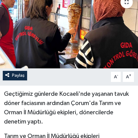
İLÇELER
OTOPARK
TEKNOLOJİ
Paylaş
-
+
A
A
Geçtiğimiz günlerde Kocaeli'nde yaşanan tavuk
döner faciasının ardından Çorum'da Tarım ve
Orman İl Müdürlüğü ekipleri, dönercilerde
denetim yaptı.
Tarım ve Orman İl Müdürlüğü ekipleri