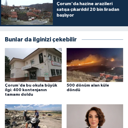
Çorum'da hazine arazileri
satışa çıkarıldı! 20 bin liradan
başlıyor
Bunlar da ilginizi çekebilir
Çorum'da bu okula büyük
500 dönüm alan küle
ilgi: 400 kontenjanın
döndü
tamamı doldu