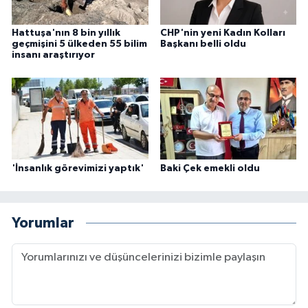
Hattuşa'nın 8 bin yıllık
CHP'nin yeni Kadın Kolları
geçmişini 5 ülkeden 55 bilim
Başkanı belli oldu
insanı araştırıyor
'İnsanlık görevimizi yaptık'
Baki Çek emekli oldu
Yorumlar