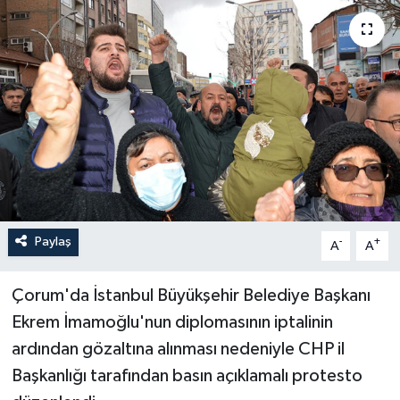
İLÇELER
OTOPARK
TEKNOLOJİ
Paylaş
-
+
A
A
Çorum'da İstanbul Büyükşehir Belediye Başkanı
Ekrem İmamoğlu'nun diplomasının iptalinin
ardından gözaltına alınması nedeniyle CHP il
Başkanlığı tarafından basın açıklamalı protesto