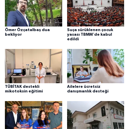
Ömer Özçatalbaş dua
Suça sürüklenen çocuk
bekliyor
yasası TBMM'de kabul
edildi
TÜBİTAK destekli
Ailelere ücretsiz
mikotoksin eğitimi
danışmanlık desteği