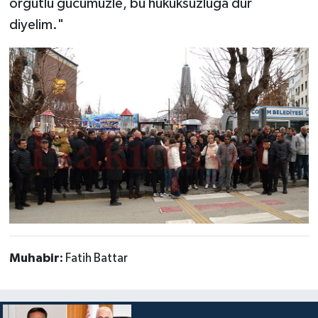
örgütlü gücümüzle, bu hukuksuzluğa dur
diyelim."
Muhabir:
Fatih Battar