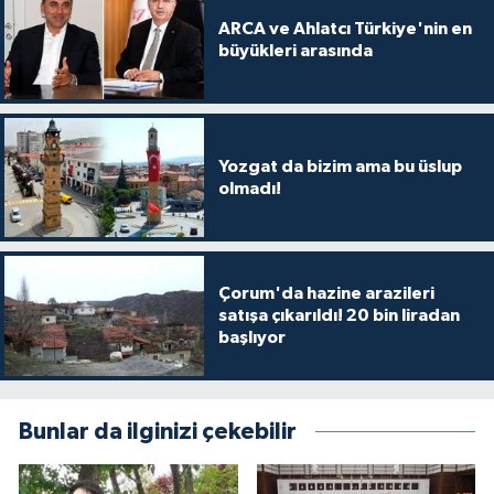
ARCA ve Ahlatcı Türkiye'nin en
büyükleri arasında
Yozgat da bizim ama bu üslup
olmadı!
Çorum'da hazine arazileri
satışa çıkarıldı! 20 bin liradan
başlıyor
Bunlar da ilginizi çekebilir