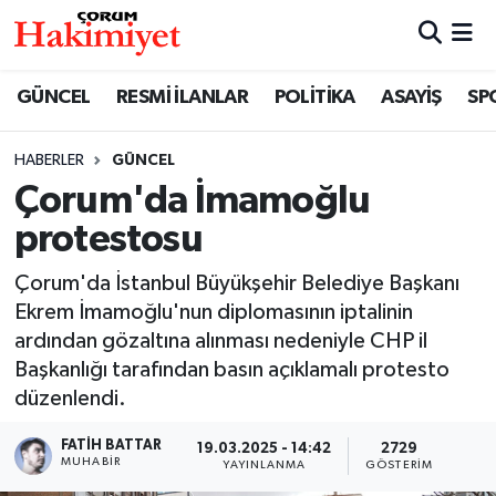
SPOR
Nöbetçi Eczaneler
GÜNCEL
RESMİ İLANLAR
POLİTİKA
ASAYİŞ
SP
POLİTİKA
Hava Durumu
HABERLER
GÜNCEL
Çorum'da İmamoğlu
SAĞLIK
Çorum Namaz Vakitleri
protestosu
ASAYİŞ
Trafik Durumu
Çorum'da İstanbul Büyükşehir Belediye Başkanı
EKONOMİ
Süper Lig Puan Durumu ve Fikstür
Ekrem İmamoğlu'nun diplomasının iptalinin
ardından gözaltına alınması nedeniyle CHP il
GÜNCEL
Tüm Manşetler
Başkanlığı tarafından basın açıklamalı protesto
düzenlendi.
AKTÜEL
Son Dakika Haberleri
FATIH BATTAR
19.03.2025 - 14:42
2729
MUHABIR
YAYINLANMA
GÖSTERIM
EĞİTİM
Haber Arşivi