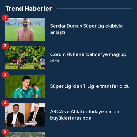
Trend Haberler
1
Serdar Dursun Süper Lig ekibiyle
anlaştı
2
Çorum FK Fenerbahçe'ye mağlup
oldu
3
Süper Lig'den 1. Lig'e transfer oldu
4
ARCA ve Ahlatcı Türkiye'nin en
büyükleri arasında
5