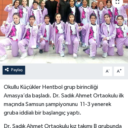
İLÇELER
OTOPARK
TEKNOLOJİ
Paylaş
-
+
A
A
Okullu Küçükler Hentbol grup birinciliği
Amasya’da başladı. Dr. Sadık Ahmet Ortaokulu ilk
maçında Samsun şampiyonunu 11-3 yenerek
gruba iddialı bir başlangıç yaptı.
Dr. Sadık Ahmet Ortaokulu kız takımı B grubunda