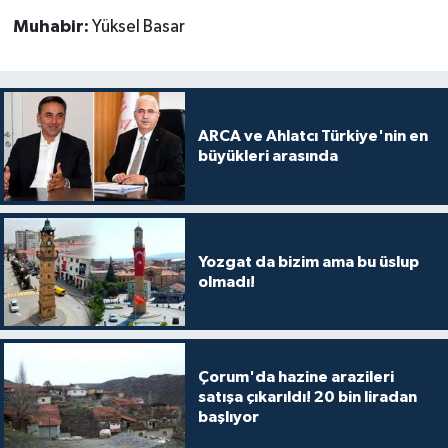
Muhabir:
Yüksel Basar
ARCA ve Ahlatcı Türkiye'nin en
büyükleri arasında
Yozgat da bizim ama bu üslup
olmadı!
Çorum'da hazine arazileri
satışa çıkarıldı! 20 bin liradan
başlıyor