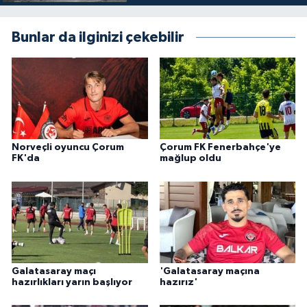
Bunlar da ilginizi çekebilir
Norveçli oyuncu Çorum
Çorum FK Fenerbahçe'ye
FK'da
mağlup oldu
Galatasaray maçı
'Galatasaray maçına
hazırlıkları yarın başlıyor
hazırız'