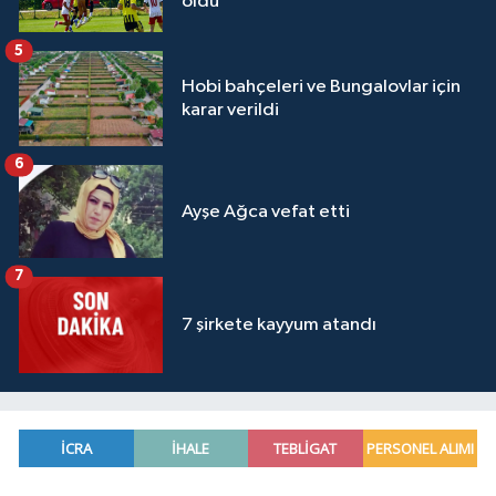
oldu
5
Hobi bahçeleri ve Bungalovlar için
karar verildi
6
Ayşe Ağca vefat etti
7
7 şirkete kayyum atandı