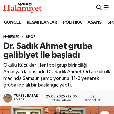
SPOR
Nöbetçi Eczaneler
GÜNCEL
RESMİ İLANLAR
POLİTİKA
ASAYİŞ
SP
POLİTİKA
Hava Durumu
HABERLER
SPOR
Dr. Sadık Ahmet gruba
SAĞLIK
Çorum Namaz Vakitleri
galibiyet ile başladı
ASAYİŞ
Trafik Durumu
Okullu Küçükler Hentbol grup birinciliği
EKONOMİ
Süper Lig Puan Durumu ve Fikstür
Amasya’da başladı. Dr. Sadık Ahmet Ortaokulu ilk
maçında Samsun şampiyonunu 11-3 yenerek
GÜNCEL
Tüm Manşetler
gruba iddialı bir başlangıç yaptı.
YÜKSEL BASAR
25.03.2025 - 12:05
32
AKTÜEL
Son Dakika Haberleri
EDITÖR
YAYINLANMA
GÖSTERIM
EĞİTİM
Haber Arşivi