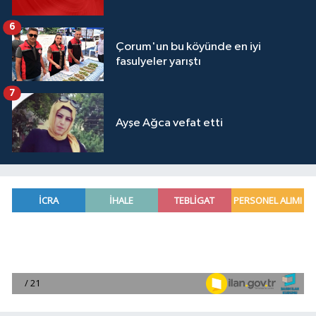
6
Çorum'un bu köyünde en iyi
fasulyeler yarıştı
7
Ayşe Ağca vefat etti