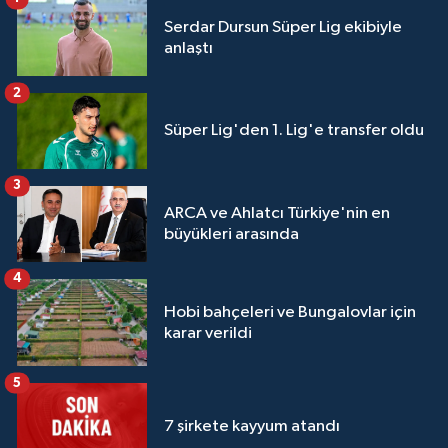
Serdar Dursun Süper Lig ekibiyle
anlaştı
2
Süper Lig'den 1. Lig'e transfer oldu
3
ARCA ve Ahlatcı Türkiye'nin en
büyükleri arasında
4
Hobi bahçeleri ve Bungalovlar için
karar verildi
5
7 şirkete kayyum atandı