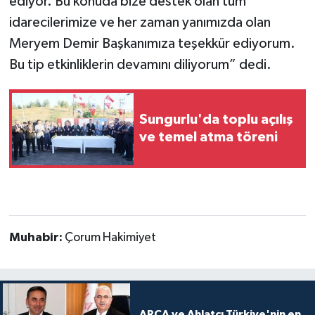
ediyor. Bu konuda bize destek olan tüm
idarecilerimize ve her zaman yanımızda olan
Meryem Demir Başkanımıza teşekkür ediyorum.
Bu tip etkinliklerin devamını diliyorum” dedi.
Sungurlu'da toplu açılış
ve temel atma töreni
Muhabir:
Çorum Hakimiyet
ARCA ve Ahlatcı Türkiye'nin en