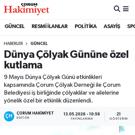
SPOR
Nöbetçi Eczaneler
GÜNCEL
RESMİ İLANLAR
POLİTİKA
ASAYİŞ
SP
POLİTİKA
Hava Durumu
HABERLER
GÜNCEL
Dünya Çölyak Gününe özel
SAĞLIK
Çorum Namaz Vakitleri
kutlama
ASAYİŞ
Trafik Durumu
9 Mayıs Dünya Çölyak Günü etkinlikleri
EKONOMİ
Süper Lig Puan Durumu ve Fikstür
kapsamında Çorum Çölyak Derneği ile Çorum
Belediyesi iş birliğinde çölyaklılar ve ailelerine
GÜNCEL
Tüm Manşetler
yönelik özel bir etkinlik düzenlendi.
ÇORUM HAKIMIYET
13.05.2026 - 10:56
21
AKTÜEL
Son Dakika Haberleri
EDITÖR
YAYINLANMA
GÖSTERIM
EĞİTİM
Haber Arşivi