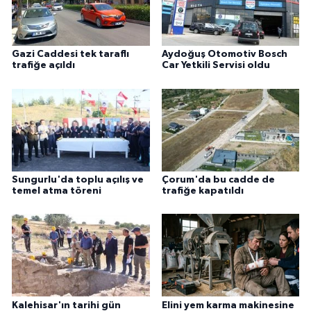
Gazi Caddesi tek taraflı
Aydoğuş Otomotiv Bosch
trafiğe açıldı
Car Yetkili Servisi oldu
Sungurlu'da toplu açılış ve
Çorum'da bu cadde de
temel atma töreni
trafiğe kapatıldı
Kalehisar'ın tarihi gün
Elini yem karma makinesine