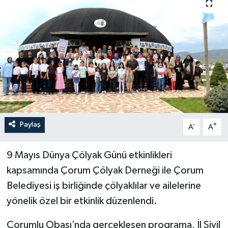
İLÇELER
OTOPARK
TEKNOLOJİ
Paylaş
-
+
A
A
9 Mayıs Dünya Çölyak Günü etkinlikleri
kapsamında Çorum Çölyak Derneği ile Çorum
Belediyesi iş birliğinde çölyaklılar ve ailelerine
yönelik özel bir etkinlik düzenlendi.
Çorumlu Obası’nda gerçekleşen programa, İl Sivil