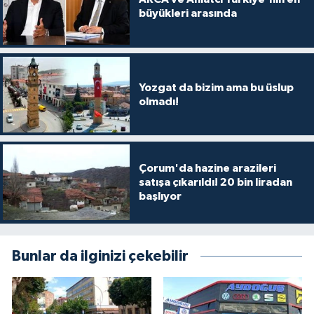
büyükleri arasında
Yozgat da bizim ama bu üslup
olmadı!
Çorum'da hazine arazileri
satışa çıkarıldı! 20 bin liradan
başlıyor
Bunlar da ilginizi çekebilir