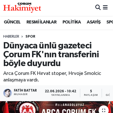
SPOR
Nöbetçi Eczaneler
GÜNCEL
RESMİ İLANLAR
POLİTİKA
ASAYİŞ
SP
POLİTİKA
Hava Durumu
HABERLER
SPOR
Dünyaca ünlü gazeteci
SAĞLIK
Çorum Namaz Vakitleri
Çorum FK'nın transferini
ASAYİŞ
Trafik Durumu
böyle duyurdu
EKONOMİ
Süper Lig Puan Durumu ve Fikstür
Arca Çorum FK Hırvat stoper, Hrvoje Smolcic
anlaşmaya vardı.
GÜNCEL
Tüm Manşetler
FATIH BATTAR
22.06.2026 - 10:42
5
2
MUHABIR
YAYINLANMA
PAYLAŞIM
GÖS
AKTÜEL
Son Dakika Haberleri
EĞİTİM
Haber Arşivi