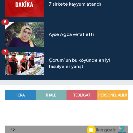
7 şirkete kayyum atandı
6
Ayşe Ağca vefat etti
7
Çorum'un bu köyünde en iyi
fasulyeler yarıştı