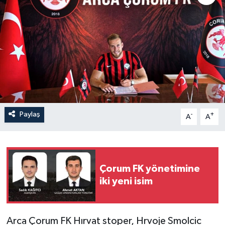
İLÇELER
OTOPARK
TEKNOLOJİ
Paylaş
-
+
A
A
Çorum FK yönetimine
iki yeni isim
Arca Çorum FK Hırvat stoper, Hrvoje Smolcic