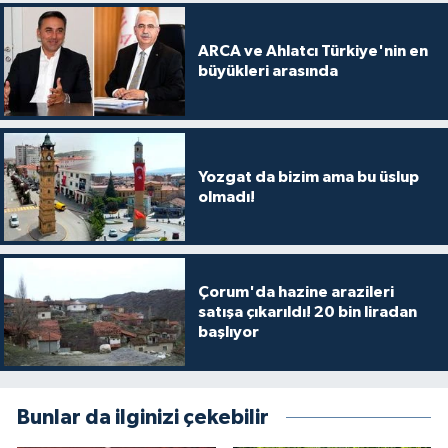
ARCA ve Ahlatcı Türkiye'nin en
büyükleri arasında
Yozgat da bizim ama bu üslup
olmadı!
Çorum'da hazine arazileri
satışa çıkarıldı! 20 bin liradan
başlıyor
Bunlar da ilginizi çekebilir