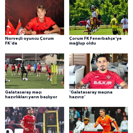
Norveçli oyuncu Çorum
Çorum FK Fenerbahçe'ye
FK'da
mağlup oldu
Galatasaray maçı
'Galatasaray maçına
hazırlıkları yarın başlıyor
hazırız'