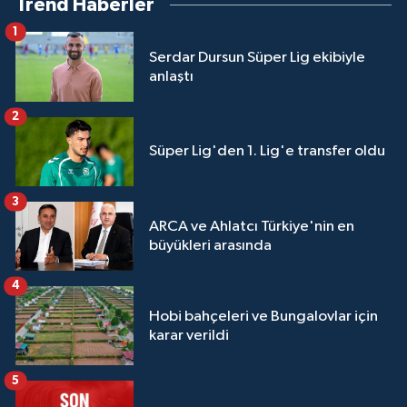
Trend Haberler
1
Serdar Dursun Süper Lig ekibiyle
anlaştı
2
Süper Lig'den 1. Lig'e transfer oldu
3
ARCA ve Ahlatcı Türkiye'nin en
büyükleri arasında
4
Hobi bahçeleri ve Bungalovlar için
karar verildi
5