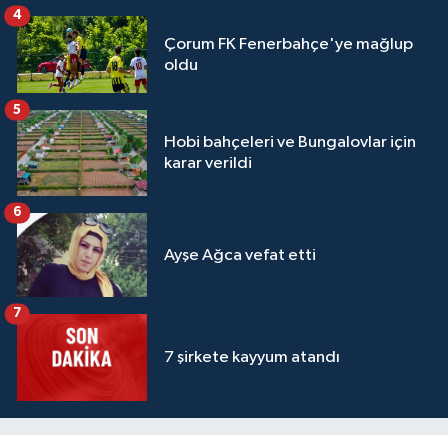
4
Çorum FK Fenerbahçe'ye mağlup
oldu
5
Hobi bahçeleri ve Bungalovlar için
karar verildi
6
Ayşe Ağca vefat etti
7
7 şirkete kayyum atandı