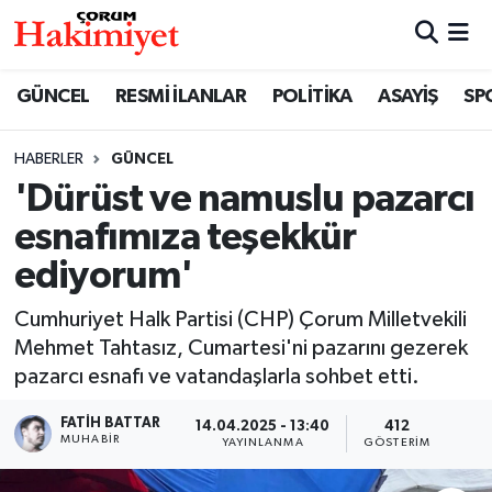
SPOR
Nöbetçi Eczaneler
GÜNCEL
RESMİ İLANLAR
POLİTİKA
ASAYİŞ
SP
POLİTİKA
Hava Durumu
HABERLER
GÜNCEL
'Dürüst ve namuslu pazarcı
SAĞLIK
Çorum Namaz Vakitleri
esnafımıza teşekkür
ASAYİŞ
Trafik Durumu
ediyorum'
EKONOMİ
Süper Lig Puan Durumu ve Fikstür
Cumhuriyet Halk Partisi (CHP) Çorum Milletvekili
Mehmet Tahtasız, Cumartesi'ni pazarını gezerek
GÜNCEL
Tüm Manşetler
pazarcı esnafı ve vatandaşlarla sohbet etti.
AKTÜEL
Son Dakika Haberleri
FATIH BATTAR
14.04.2025 - 13:40
412
MUHABIR
YAYINLANMA
GÖSTERIM
EĞİTİM
Haber Arşivi