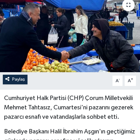
İLÇELER
OTOPARK
TEKNOLOJİ
Paylaş
-
+
A
A
Cumhuriyet Halk Partisi (CHP) Çorum Milletvekili
Mehmet Tahtasız, Cumartesi'ni pazarını gezerek
pazarcı esnafı ve vatandaşlarla sohbet etti.
Belediye Başkanı Halil İbrahim Aşgın'ın geçtiğimiz