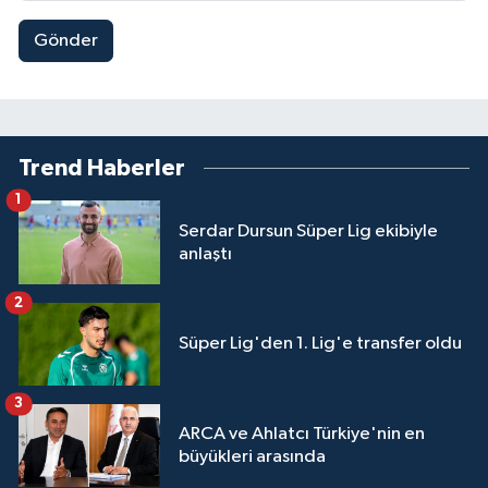
Gönder
Trend Haberler
1
Serdar Dursun Süper Lig ekibiyle
anlaştı
2
Süper Lig'den 1. Lig'e transfer oldu
3
ARCA ve Ahlatcı Türkiye'nin en
büyükleri arasında