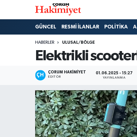
SPOR
Nöbetçi Eczaneler
GÜNCEL
RESMİ İLANLAR
POLİTİKA
A
POLİTİKA
Hava Durumu
HABERLER
ULUSAL/BÖLGE
Elektrikli scooter
SAĞLIK
Çorum Namaz Vakitleri
ASAYİŞ
Trafik Durumu
ÇORUM HAKIMIYET
01.06.2025 - 15:27
EDITÖR
YAYINLANMA
EKONOMİ
Süper Lig Puan Durumu ve Fikstür
GÜNCEL
Tüm Manşetler
AKTÜEL
Son Dakika Haberleri
EĞİTİM
Haber Arşivi