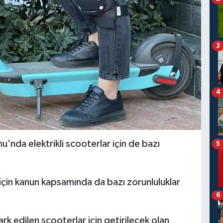
3
4
u'nda elektrikli scooterlar için de bazı
5
 için kanun kapsamında da bazı zorunluluklar
6
ark edilen scooterlar için getirilecek olan