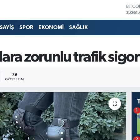
BITCO
3.061
DOLA
47,67
SAYİŞ
SPOR
EKONOMİ
SAĞLIK
EURO
55,04
STERL
64,21
lara zorunlu trafik sigor
GRAM 
6510.
BİST1
13.79
79
GÖSTERIM
1
2