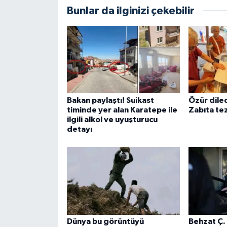
Bunlar da ilginizi çekebilir
Bakan paylaştı! Suikast
Özür dile
timinde yer alan Karatepe ile
Zabıta tez
ilgili alkol ve uyuşturucu
detayı
Dünya bu görüntüyü
Behzat Ç.