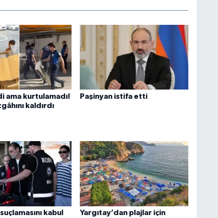
di ama kurtulamadı!
Paşinyan istifa etti
gâhını kaldırdı
 suçlamasını kabul
Yargıtay’dan plajlar için