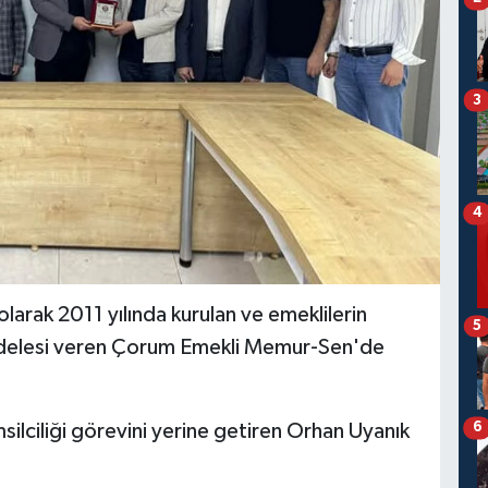
3
4
rak 2011 yılında kurulan ve emeklilerin
5
cadelesi veren Çorum Emekli Memur-Sen'de
6
silciliği görevini yerine getiren Orhan Uyanık