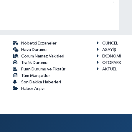
Nöbetçi Eczaneler
GÜNCEL
Hava Durumu
ASAYİŞ
Çorum Namaz Vakitleri
EKONOMİ
Trafik Durumu
OTOPARK
Puan Durumu ve Fikstür
AKTÜEL
Tüm Manşetler
Son Dakika Haberleri
Haber Arşivi