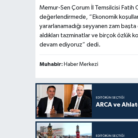
Memur-Sen Çorum İl Temsilcisi Fatih 
değerlendirmede, “Ekonomik koşulların
yararlanamadığı seyyanen zam başta o
aldıkları tazminatlar ve birçok özlük 
devam ediyoruz” dedi.
Muhabir:
Haber Merkezi
EDITÖRÜN SEÇTIĞI
ARCA ve Ahlatc
EDITÖRÜN SEÇTIĞI