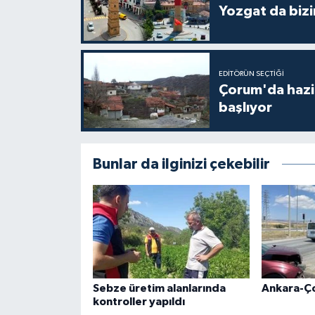
Yozgat da bizi
EDITÖRÜN SEÇTIĞI
Çorum'da hazine
başlıyor
Bunlar da ilginizi çekebilir
Sebze üretim alanlarında
Ankara-Ç
kontroller yapıldı