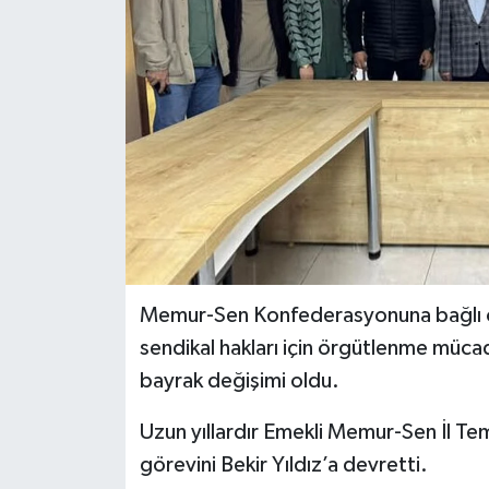
İLÇELER
OTOPARK
TEKNOLOJİ
Memur-Sen Konfederasyonuna bağlı ola
sendikal hakları için örgütlenme mü
bayrak değişimi oldu.
Uzun yıllardır Emekli Memur-Sen İl Tem
görevini Bekir Yıldız’a devretti.