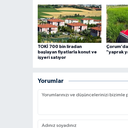
TOKİ 700 bin liradan
Çorum’da ç
başlayan fiyatlarla konut ve
"yaprak ya
işyeri satıyor
Yorumlar