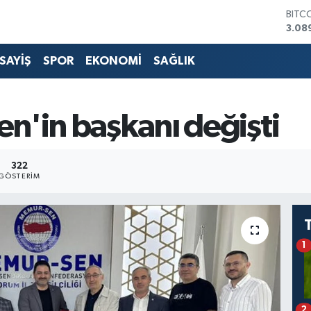
BITC
3.08
DOL
47,5
SAYİŞ
SPOR
EKONOMİ
SAĞLIK
EUR
55,0
STER
64,1
n'in başkanı değişti
GRAM
6508
BİST
322
13.7
GÖSTERIM
1
2