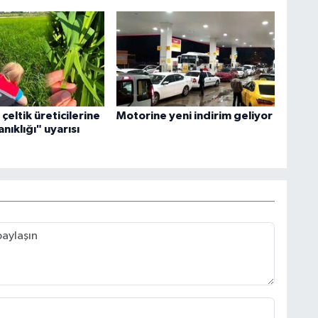
eltik üreticilerine
Motorine yeni indirim geliyor
nıklığı" uyarısı