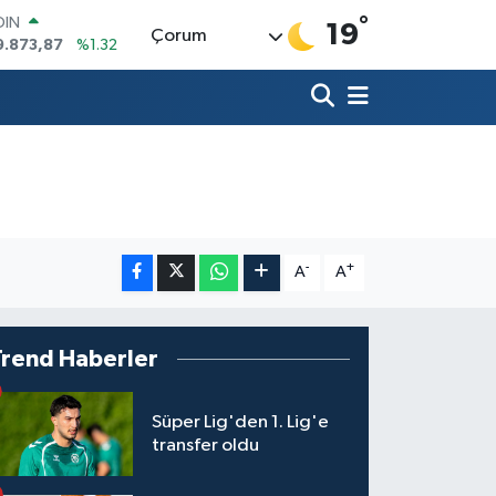
°
OIN
19
Çorum
9.873,87
%1.32
AR
894
%0.08
O
398
%-0.02
LİN
581
%0.16
 ALTIN
.83
%4.44
100
03
%11
-
+
A
A
Trend Haberler
Süper Lig'den 1. Lig'e
transfer oldu