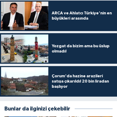
ARCA ve Ahlatcı Türkiye'nin en
büyükleri arasında
Yozgat da bizim ama bu üslup
olmadı!
Çorum'da hazine arazileri
satışa çıkarıldı! 20 bin liradan
başlıyor
Bunlar da ilginizi çekebilir