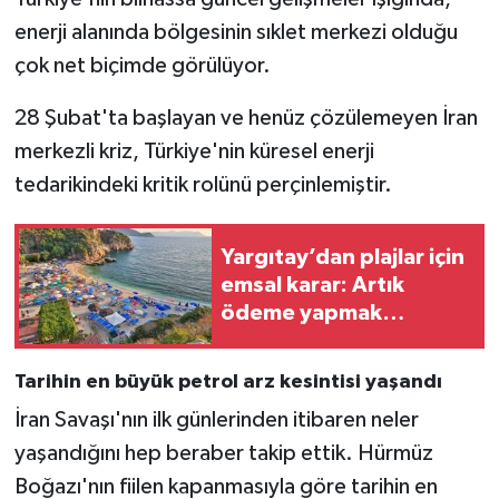
enerji alanında bölgesinin sıklet merkezi olduğu
çok net biçimde görülüyor.
28 Şubat'ta başlayan ve henüz çözülemeyen İran
merkezli kriz, Türkiye'nin küresel enerji
tedarikindeki kritik rolünü perçinlemiştir.
Yargıtay’dan plajlar için
emsal karar: Artık
ödeme yapmak
zorunda değilsiniz
Tarihin en büyük petrol arz kesintisi yaşandı
İran Savaşı'nın ilk günlerinden itibaren neler
yaşandığını hep beraber takip ettik. Hürmüz
Boğazı'nın fiilen kapanmasıyla göre tarihin en