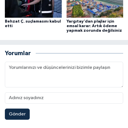
Behzat Ç. suçlamasını kabul
Yargıtay’dan plajlar için
etti
emsal karar: Artık ödeme
yapmak zorunda değilsiniz
Yorumlar
Gönder