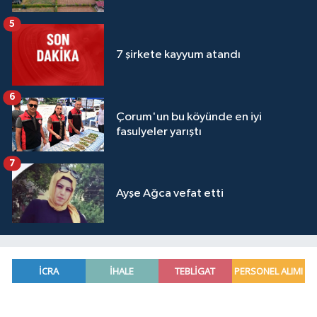
5
7 şirkete kayyum atandı
6
Çorum'un bu köyünde en iyi
fasulyeler yarıştı
7
Ayşe Ağca vefat etti