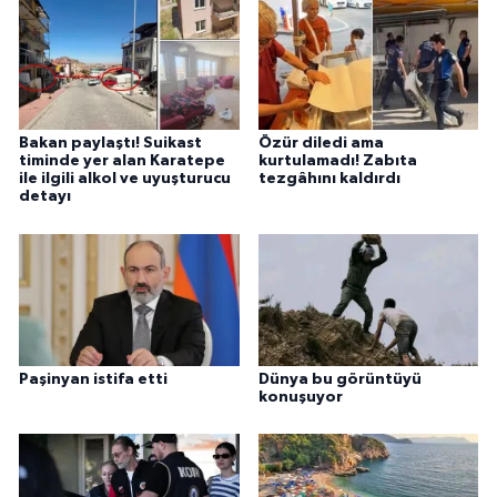
Bakan paylaştı! Suikast
Özür diledi ama
timinde yer alan Karatepe
kurtulamadı! Zabıta
ile ilgili alkol ve uyuşturucu
tezgâhını kaldırdı
detayı
Paşinyan istifa etti
Dünya bu görüntüyü
konuşuyor