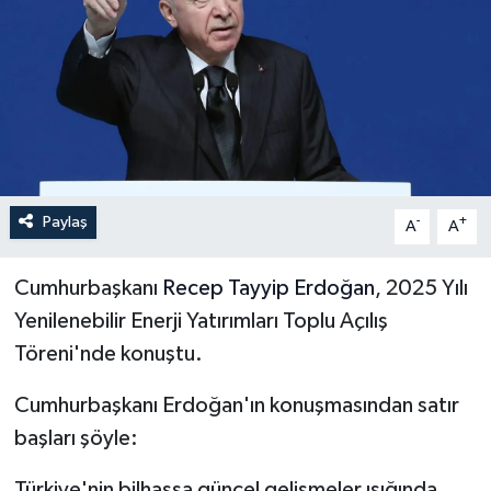
İLÇELER
OTOPARK
TEKNOLOJİ
Paylaş
-
+
A
A
Cumhurbaşkanı
Recep Tayyip Erdoğan
, 2025 Yılı
Yenilenebilir Enerji Yatırımları Toplu Açılış
Töreni'nde konuştu.
Cumhurbaşkanı Erdoğan'ın konuşmasından satır
başları şöyle:
Türkiye'nin bilhassa güncel gelişmeler ışığında,