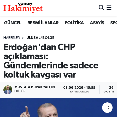
SPOR
Nöbetçi Eczaneler
GÜNCEL
RESMİ İLANLAR
POLİTİKA
ASAYİŞ
SP
POLİTİKA
Hava Durumu
HABERLER
ULUSAL/BÖLGE
Erdoğan'dan CHP
SAĞLIK
Çorum Namaz Vakitleri
açıklaması:
ASAYİŞ
Trafik Durumu
Gündemlerinde sadece
koltuk kavgası var
EKONOMİ
Süper Lig Puan Durumu ve Fikstür
GÜNCEL
Tüm Manşetler
MUSTAFA BURAK YALÇIN
03.06.2026 - 15:55
26
EDITÖR
YAYINLANMA
GÖSTER
AKTÜEL
Son Dakika Haberleri
EĞİTİM
Haber Arşivi