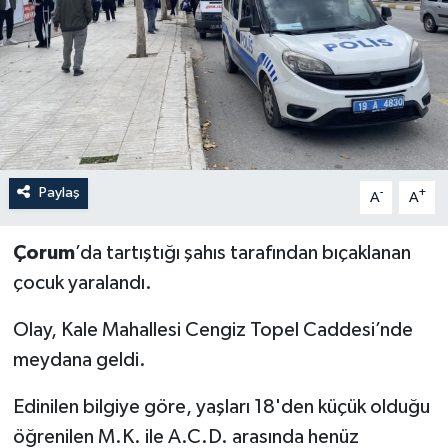
İLÇELER
OTOPARK
TEKNOLOJİ
Paylaş
-
+
A
A
Çorum
’da tartıştığı şahıs tarafından bıçaklanan
çocuk yaralandı.
Olay, Kale Mahallesi Cengiz Topel Caddesi’nde
meydana geldi.
Edinilen bilgiye göre, yaşları 18'den küçük olduğu
öğrenilen M.K. ile A.C.D. arasında henüz