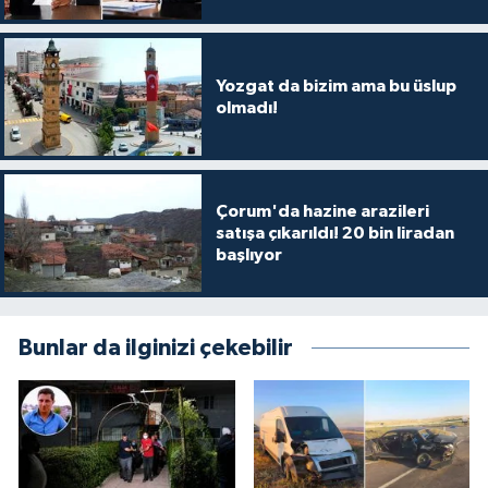
Yozgat da bizim ama bu üslup
olmadı!
Çorum'da hazine arazileri
satışa çıkarıldı! 20 bin liradan
başlıyor
Bunlar da ilginizi çekebilir