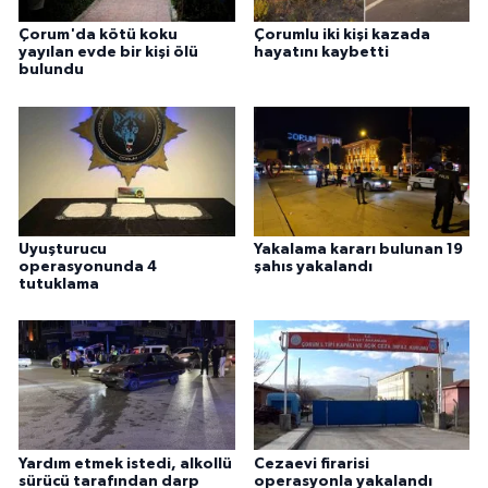
Çorum'da kötü koku
Çorumlu iki kişi kazada
yayılan evde bir kişi ölü
hayatını kaybetti
bulundu
Uyuşturucu
Yakalama kararı bulunan 19
operasyonunda 4
şahıs yakalandı
tutuklama
Yardım etmek istedi, alkollü
Cezaevi firarisi
sürücü tarafından darp
operasyonla yakalandı