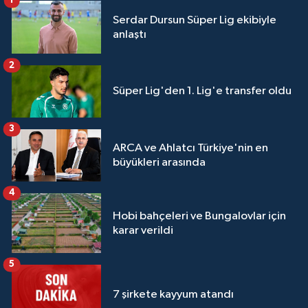
1
Serdar Dursun Süper Lig ekibiyle
anlaştı
2
Süper Lig'den 1. Lig'e transfer oldu
3
ARCA ve Ahlatcı Türkiye'nin en
büyükleri arasında
4
Hobi bahçeleri ve Bungalovlar için
karar verildi
5
7 şirkete kayyum atandı