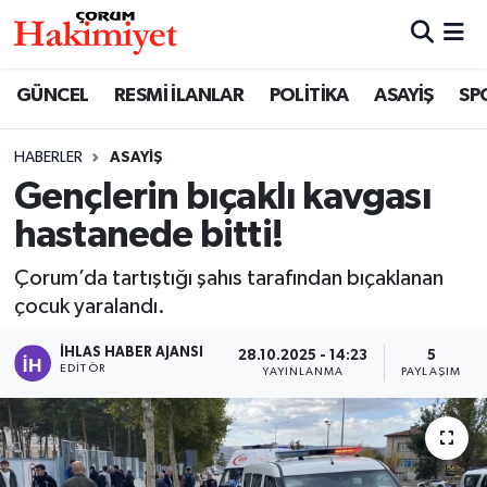
SPOR
Nöbetçi Eczaneler
GÜNCEL
RESMİ İLANLAR
POLİTİKA
ASAYİŞ
SP
POLİTİKA
Hava Durumu
HABERLER
ASAYİŞ
Gençlerin bıçaklı kavgası
SAĞLIK
Çorum Namaz Vakitleri
hastanede bitti!
ASAYİŞ
Trafik Durumu
Çorum’da tartıştığı şahıs tarafından bıçaklanan
EKONOMİ
Süper Lig Puan Durumu ve Fikstür
çocuk yaralandı.
İHLAS HABER AJANSI
28.10.2025 - 14:23
5
GÜNCEL
Tüm Manşetler
EDITÖR
YAYINLANMA
PAYLAŞIM
AKTÜEL
Son Dakika Haberleri
EĞİTİM
Haber Arşivi