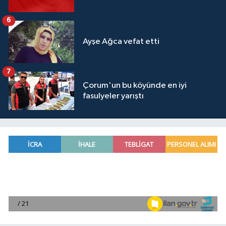
6
Ayşe Ağca vefat etti
7
Çorum'un bu köyünde en iyi
fasulyeler yarıştı