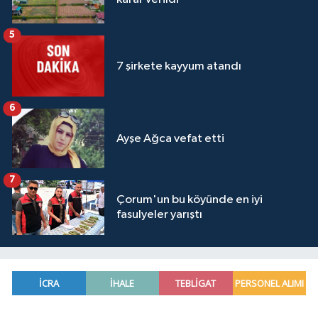
5
7 şirkete kayyum atandı
6
Ayşe Ağca vefat etti
7
Çorum'un bu köyünde en iyi
fasulyeler yarıştı