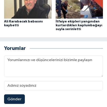
Ali Karabacak babasını
İtfaiye ekipleri yangından
kaybetti
kurtardıkları kaplumbağayı
suyla serinletti
Yorumlar
Gönder