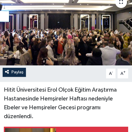
İLÇELER
OTOPARK
TEKNOLOJİ
Paylaş
-
+
A
A
Hitit Üniversitesi Erol Olçok Eğitim Araştırma
Hastanesinde Hemşireler Haftası nedeniyle
Ebeler ve Hemşireler Gecesi programı
düzenlendi.