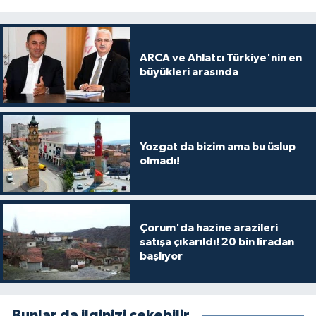
ARCA ve Ahlatcı Türkiye'nin en
büyükleri arasında
Yozgat da bizim ama bu üslup
olmadı!
Çorum'da hazine arazileri
satışa çıkarıldı! 20 bin liradan
başlıyor
Bunlar da ilginizi çekebilir