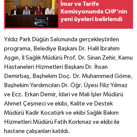
İmar ve Tarife
Komisyonunda CHP’nin
yeni üyeleri belirlendi
Yıldız Park Düğün Salonunda gerçekleştirilen
programa, Belediye Başkanı Dr. Halil İbrahim
Aşgın, İl Sağlık Müdürü Prof. Dr. Sinan Zehir, Kamu
Hastaneleri Hizmetleri Başkanı Dr. İhsan
Demirbaş, Başhekim Doç. Dr. Muhammed Göme,
Başhekim Yardımcıları Dr. Öğr. Üyesi Filiz Yılmaz
ve Ecz. Erkan Demir, İdari ve Mali İşler Müdürü
Ahmet Çeşmeci ve ekibi, Kalite ve Destek
Müdürü Kadir Kocatürk ve ekibi Sağlık Bakım
Hizmetleri Müdürü Fatih Korkmaz ve ekibi ile
hastane çalışanları katıldı.