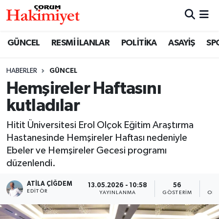
SPOR
Nöbetçi Eczaneler
GÜNCEL
RESMİ İLANLAR
POLİTİKA
ASAYİŞ
SP
POLİTİKA
Hava Durumu
HABERLER
GÜNCEL
Hemşireler Haftasını
SAĞLIK
Çorum Namaz Vakitleri
kutladılar
ASAYİŞ
Trafik Durumu
Hitit Üniversitesi Erol Olçok Eğitim Araştırma
EKONOMİ
Süper Lig Puan Durumu ve Fikstür
Hastanesinde Hemşireler Haftası nedeniyle
Ebeler ve Hemşireler Gecesi programı
GÜNCEL
Tüm Manşetler
düzenlendi.
ATILA ÇIĞDEM
13.05.2026 - 10:58
56
AKTÜEL
Son Dakika Haberleri
EDITÖR
YAYINLANMA
GÖSTERIM
OKU
EĞİTİM
Haber Arşivi