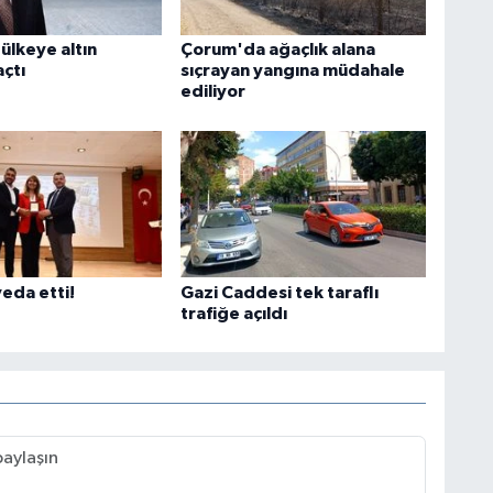
 ülkeye altın
Çorum'da ağaçlık alana
açtı
sıçrayan yangına müdahale
ediliyor
eda etti!
Gazi Caddesi tek taraflı
trafiğe açıldı