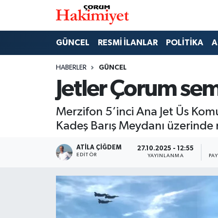
SPOR
Nöbetçi Eczaneler
GÜNCEL
RESMİ İLANLAR
POLİTİKA
A
POLİTİKA
Hava Durumu
HABERLER
GÜNCEL
Jetler Çorum sem
SAĞLIK
Çorum Namaz Vakitleri
Merzifon 5’inci Ana Jet Üs Kom
ASAYİŞ
Trafik Durumu
Kadeş Barış Meydanı üzerinde n
EKONOMİ
Süper Lig Puan Durumu ve Fikstür
ATILA ÇIĞDEM
27.10.2025 - 12:55
EDITÖR
YAYINLANMA
PA
GÜNCEL
Tüm Manşetler
AKTÜEL
Son Dakika Haberleri
EĞİTİM
Haber Arşivi