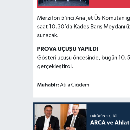
Merzifon 5’inci Ana Jet Üs Komutanlığ
saat 10.30’da Kadeş Barış Meydanı üz
sunacak.
PROVA UÇUŞU YAPILDI
Gösteri uçuşu öncesinde, bugün 10.5
gerçekleştirdi.
Muhabir:
Atila Çiğdem
EDITÖRÜN SEÇTIĞI
ARCA ve Ahlatc