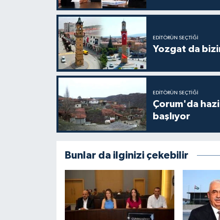
EDITÖRÜN SEÇTIĞI
Yozgat da bizi
EDITÖRÜN SEÇTIĞI
Çorum'da hazine
başlıyor
Bunlar da ilginizi çekebilir