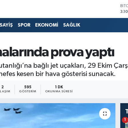
BIT
3.1
DO
47,
SAYİŞ
SPOR
EKONOMİ
SAĞLIK
EU
55,
STE
64,
alarında prova yaptı
GRA
664
BİS
utanlığı’na bağlı jet uçakları, 29 Ekim Ç
13.
efes kesen bir hava gösterisi sunacak.
2
595
1 DK
YLAŞIM
GÖSTERIM
OKUNMA SÜRESI
1