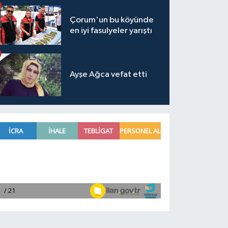
Çorum'un bu köyünde
en iyi fasulyeler yarıştı
Ayşe Ağca vefat etti