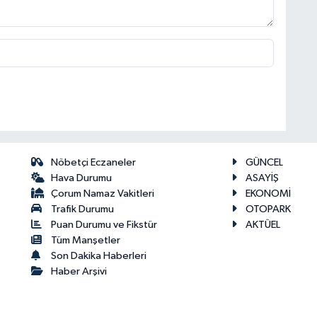
Nöbetçi Eczaneler
GÜNCEL
Hava Durumu
ASAYİŞ
Çorum Namaz Vakitleri
EKONOMİ
Trafik Durumu
OTOPARK
Puan Durumu ve Fikstür
AKTÜEL
Tüm Manşetler
Son Dakika Haberleri
Haber Arşivi