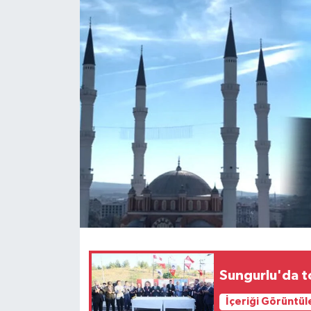
İLÇELER
OTOPARK
TEKNOLOJİ
Sungurlu'da to
İçeriği Görüntül