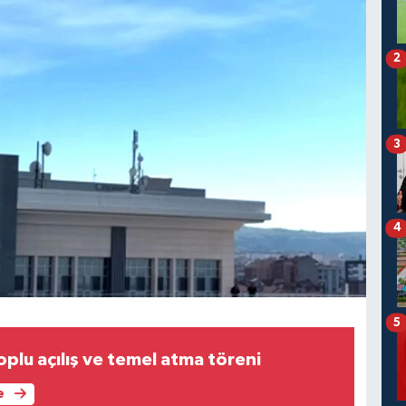
2
3
4
5
plu açılış ve temel atma töreni
e