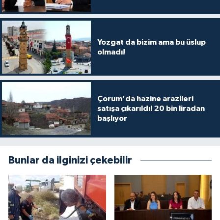
Yozgat da bizim ama bu üslup
olmadı!
Çorum'da hazine arazileri
satışa çıkarıldı! 20 bin liradan
başlıyor
Bunlar da ilginizi çekebilir