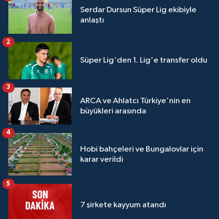
Serdar Dursun Süper Lig ekibiyle
anlaştı
2
Süper Lig'den 1. Lig'e transfer oldu
3
ARCA ve Ahlatcı Türkiye'nin en
büyükleri arasında
4
Hobi bahçeleri ve Bungalovlar için
karar verildi
5
7 şirkete kayyum atandı