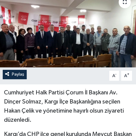
İLÇELER
OTOPARK
TEKNOLOJİ
Paylaş
-
+
A
A
Cumhuriyet Halk Partisi Çorum İl Başkanı Av.
Dinçer Solmaz, Kargı İlçe Başkanlığına seçilen
Hakan Çelik ve yönetimine hayırlı olsun ziyareti
düzenledi.
Kargı’da CHP ilçe genel kurulunda Mevcut Başkan