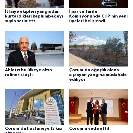
İtfaiye ekipleri yangından
İmar ve Tarife
kurtardıkları kaplumbağayı
Komisyonunda CHP’nin yeni
suyla serinletti
üyeleri belirlendi
Ahlatcı bu ülkeye altın
Çorum'da ağaçlık alana
rafinerisi açtı
sıçrayan yangına müdahale
ediliyor
Çorum'da hastaneye 13 kişi
Çorum'a veda etti!