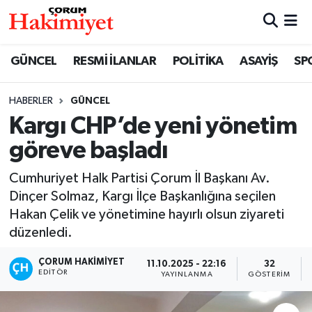
SPOR
Nöbetçi Eczaneler
GÜNCEL
RESMİ İLANLAR
POLİTİKA
ASAYİŞ
SP
POLİTİKA
Hava Durumu
HABERLER
GÜNCEL
Kargı CHP’de yeni yönetim
SAĞLIK
Çorum Namaz Vakitleri
göreve başladı
ASAYİŞ
Trafik Durumu
Cumhuriyet Halk Partisi Çorum İl Başkanı Av.
EKONOMİ
Süper Lig Puan Durumu ve Fikstür
Dinçer Solmaz, Kargı İlçe Başkanlığına seçilen
Hakan Çelik ve yönetimine hayırlı olsun ziyareti
GÜNCEL
Tüm Manşetler
düzenledi.
ÇORUM HAKIMIYET
11.10.2025 - 22:16
32
AKTÜEL
Son Dakika Haberleri
EDITÖR
YAYINLANMA
GÖSTERIM
EĞİTİM
Haber Arşivi