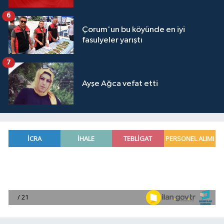
6
Çorum'un bu köyünde en iyi
fasulyeler yarıştı
7
Ayşe Ağca vefat etti