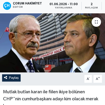
ÇORUM HAKIMIYET
01.06.2026 - 11:00
2
EDITÖR
İLÇELER
YAYINLANMA
PAYLAŞIM
OTOPARK
TEKNOLOJİ
Paylaş
-
+
A
A
Mutlak butlan kararı ile fiilen ikiye bölünen
CHP''nin cumhurbaşkanı adayı kim olacak merak