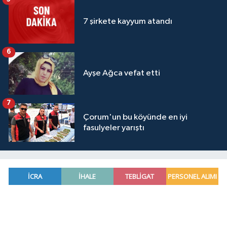
7 şirkete kayyum atandı
6
Ayşe Ağca vefat etti
7
Çorum'un bu köyünde en iyi
fasulyeler yarıştı