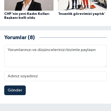
CHP'nin yeni Kadın Kolları
'İnsanlık görevimizi yaptık'
Başkanı belli oldu
Yorumlar (8)
Gönder