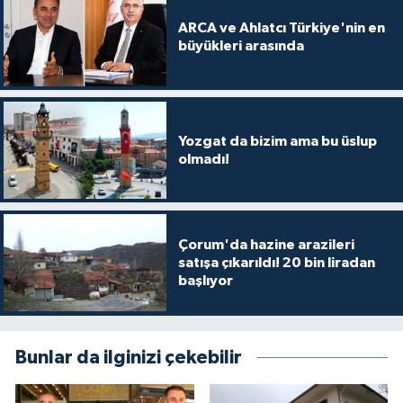
ARCA ve Ahlatcı Türkiye'nin en
büyükleri arasında
Yozgat da bizim ama bu üslup
olmadı!
Çorum'da hazine arazileri
satışa çıkarıldı! 20 bin liradan
başlıyor
Bunlar da ilginizi çekebilir