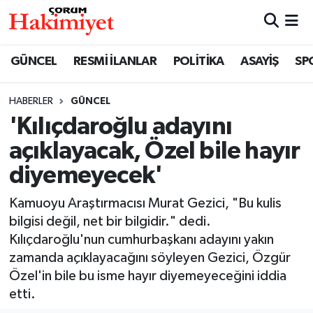
SPOR
Nöbetçi Eczaneler
GÜNCEL
RESMİ İLANLAR
POLİTİKA
ASAYİŞ
SP
POLİTİKA
Hava Durumu
HABERLER
GÜNCEL
'Kılıçdaroğlu adayını
SAĞLIK
Çorum Namaz Vakitleri
açıklayacak, Özel bile hayır
ASAYİŞ
Trafik Durumu
diyemeyecek'
EKONOMİ
Süper Lig Puan Durumu ve Fikstür
Kamuoyu Araştırmacısı Murat Gezici, "Bu kulis
bilgisi değil, net bir bilgidir." dedi.
GÜNCEL
Tüm Manşetler
Kılıçdaroğlu'nun cumhurbaşkanı adayını yakın
zamanda açıklayacağını söyleyen Gezici, Özgür
AKTÜEL
Son Dakika Haberleri
Özel'in bile bu isme hayır diyemeyeceğini iddia
etti.
EĞİTİM
Haber Arşivi