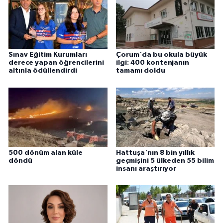
Sınav Eğitim Kurumları
Çorum'da bu okula büyük
derece yapan öğrencilerini
ilgi: 400 kontenjanın
altınla ödüllendirdi
tamamı doldu
500 dönüm alan küle
Hattuşa'nın 8 bin yıllık
döndü
geçmişini 5 ülkeden 55 bilim
insanı araştırıyor