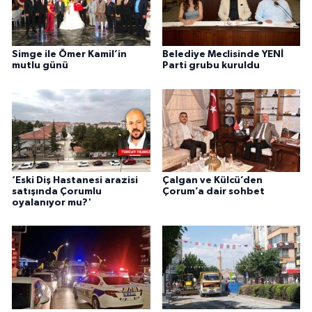
Simge ile Ömer Kamil’in
Belediye Meclisinde YENİ
mutlu günü
Parti grubu kuruldu
‘Eski Diş Hastanesi arazisi
Çalgan ve Külcü’den
satışında Çorumlu
Çorum’a dair sohbet
oyalanıyor mu?'