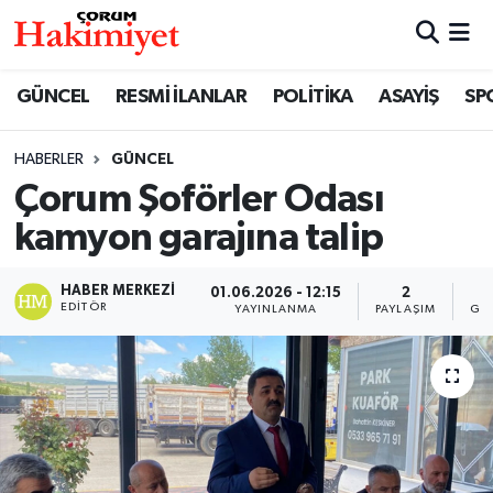
SPOR
Nöbetçi Eczaneler
GÜNCEL
RESMİ İLANLAR
POLİTİKA
ASAYİŞ
SP
POLİTİKA
Hava Durumu
HABERLER
GÜNCEL
Çorum Şoförler Odası
SAĞLIK
Çorum Namaz Vakitleri
kamyon garajına talip
ASAYİŞ
Trafik Durumu
HABER MERKEZI
01.06.2026 - 12:15
2
EKONOMİ
Süper Lig Puan Durumu ve Fikstür
EDITÖR
YAYINLANMA
PAYLAŞIM
GÖ
GÜNCEL
Tüm Manşetler
AKTÜEL
Son Dakika Haberleri
EĞİTİM
Haber Arşivi