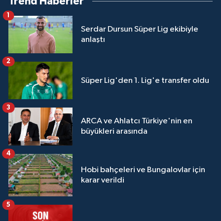
Trend Haberler
1
Serdar Dursun Süper Lig ekibiyle
anlaştı
2
Süper Lig'den 1. Lig'e transfer oldu
3
ARCA ve Ahlatcı Türkiye'nin en
büyükleri arasında
4
Hobi bahçeleri ve Bungalovlar için
karar verildi
5