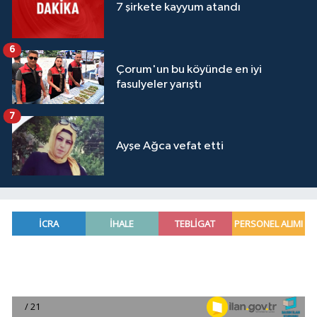
7 şirkete kayyum atandı
6
Çorum'un bu köyünde en iyi
fasulyeler yarıştı
7
Ayşe Ağca vefat etti