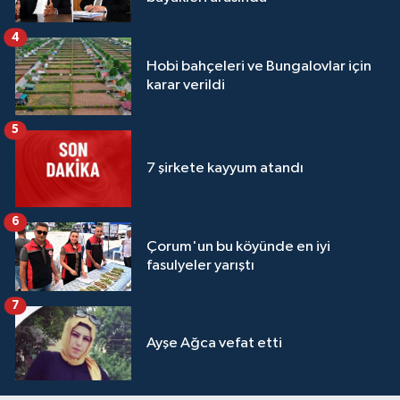
4
Hobi bahçeleri ve Bungalovlar için
karar verildi
5
7 şirkete kayyum atandı
6
Çorum'un bu köyünde en iyi
fasulyeler yarıştı
7
Ayşe Ağca vefat etti