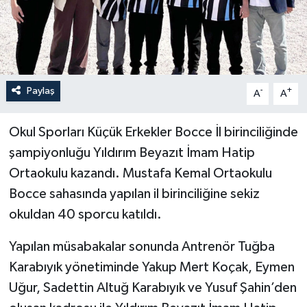
İLÇELER
OTOPARK
Paylaş
-
+
TEKNOLOJİ
A
A
Okul Sporları Küçük Erkekler Bocce İl birinciliğinde
şampiyonluğu Yıldırım Beyazıt İmam Hatip
Ortaokulu kazandı. Mustafa Kemal Ortaokulu
Bocce sahasında yapılan il birinciliğine sekiz
okuldan 40 sporcu katıldı.
Yapılan müsabakalar sonunda Antrenör Tuğba
Karabıyık yönetiminde Yakup Mert Koçak, Eymen
Uğur, Sadettin Altuğ Karabıyık ve Yusuf Şahin’den