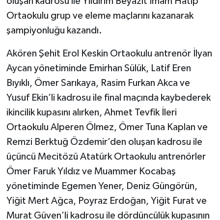
oluşan kadrosu ile Yıldırım Beyazıt İmam Hatip
Ortaokulu grup ve eleme maçlarını kazanarak
şampiyonluğu kazandı.
Akören Şehit Erol Keskin Ortaokulu antrenör İlyan
Aycan yönetiminde Emirhan Sülük, Latif Eren
Bıyıklı, Ömer Sarıkaya, Rasim Furkan Akca ve
Yusuf Ekin’li kadrosu ile final maçında kaybederek
ikincilik kupasını alırken, Ahmet Tevfik İleri
Ortaokulu Alperen Ölmez, Ömer Tuna Kaplan ve
Remzi Berktuğ Özdemir’den oluşan kadrosu ile
üçüncü Mecitözü Atatürk Ortaokulu antrenörler
Ömer Faruk Yıldız ve Muammer Kocabaş
yönetiminde Egemen Yener, Deniz Güngörün,
Yiğit Mert Ağca, Poyraz Erdoğan, Yiğit Furat ve
Murat Güven’li kadrosu ile dördüncülük kupasının