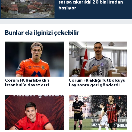
satışa çıkarıldı! 20 bin liradan
başlıyor
Bunlar da ilginizi çekebilir
Çorum FK Karlsbakk'ı
Çorum FK aldığı futbolcuyu
İstanbul'a davet etti
1 ay sonra geri gönderdi