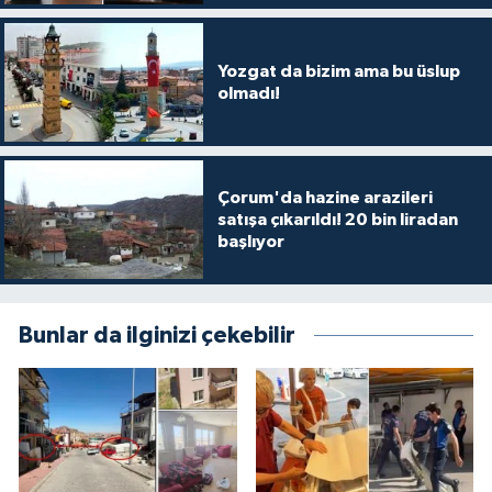
Yozgat da bizim ama bu üslup
olmadı!
Çorum'da hazine arazileri
satışa çıkarıldı! 20 bin liradan
başlıyor
Bunlar da ilginizi çekebilir