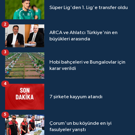
Süper Lig'den 1. Lig'e transfer oldu
2
ARCA ve Ahlatcı Türkiye'nin en
büyükleri arasında
3
Hobi bahçeleri ve Bungalovlar için
karar verildi
4
7 şirkete kayyum atandı
5
Çorum'un bu köyünde en iyi
fasulyeler yarıştı