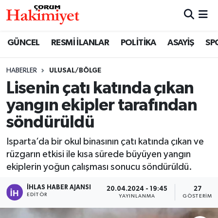
SPOR
Nöbetçi Eczaneler
GÜNCEL
RESMİ İLANLAR
POLİTİKA
ASAYİŞ
SP
POLİTİKA
Hava Durumu
HABERLER
ULUSAL/BÖLGE
Lisenin çatı katında çıkan
SAĞLIK
Çorum Namaz Vakitleri
yangın ekipler tarafından
ASAYİŞ
Trafik Durumu
söndürüldü
EKONOMİ
Süper Lig Puan Durumu ve Fikstür
Isparta’da bir okul binasının çatı katında çıkan ve
rüzgarın etkisi ile kısa sürede büyüyen yangın
GÜNCEL
Tüm Manşetler
ekiplerin yoğun çalışması sonucu söndürüldü.
AKTÜEL
Son Dakika Haberleri
İHLAS HABER AJANSI
20.04.2024 - 19:45
27
EDITÖR
YAYINLANMA
GÖSTERIM
EĞİTİM
Haber Arşivi