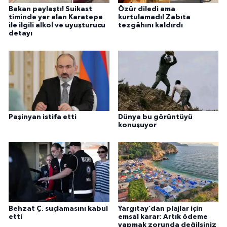
Bakan paylaştı! Suikast
Özür diledi ama
timinde yer alan Karatepe
kurtulamadı! Zabıta
ile ilgili alkol ve uyuşturucu
tezgâhını kaldırdı
detayı
Paşinyan istifa etti
Dünya bu görüntüyü
konuşuyor
Behzat Ç. suçlamasını kabul
Yargıtay’dan plajlar için
etti
emsal karar: Artık ödeme
yapmak zorunda değilsiniz