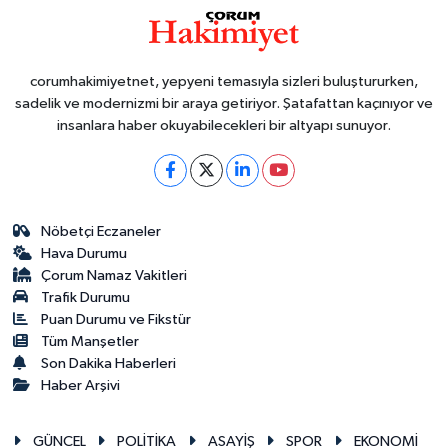
corumhakimiyetnet, yepyeni temasıyla sizleri buluştururken,
sadelik ve modernizmi bir araya getiriyor. Şatafattan kaçınıyor ve
insanlara haber okuyabilecekleri bir altyapı sunuyor.
Nöbetçi Eczaneler
Hava Durumu
Çorum Namaz Vakitleri
Trafik Durumu
Puan Durumu ve Fikstür
Tüm Manşetler
Son Dakika Haberleri
Haber Arşivi
GÜNCEL
POLİTİKA
ASAYİŞ
SPOR
EKONOMİ