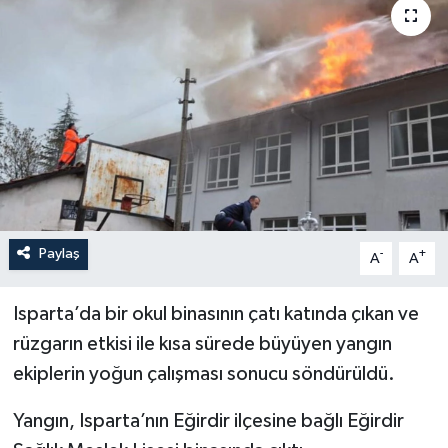
İLÇELER
OTOPARK
TEKNOLOJİ
Paylaş
-
+
A
A
Isparta’da bir okul binasının çatı katında çıkan ve
rüzgarın etkisi ile kısa sürede büyüyen yangın
ekiplerin yoğun çalışması sonucu söndürüldü.
Yangın, Isparta’nın Eğirdir ilçesine bağlı Eğirdir