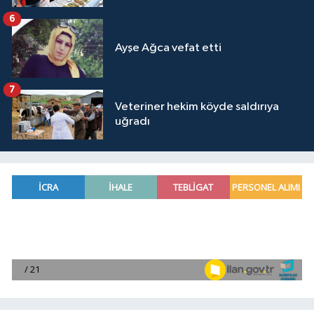
6
Ayşe Ağca vefat etti
7
Veteriner hekim köyde saldırıya
uğradı