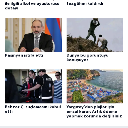
ile ilgili alkol ve uyuşturucu
tezgâhını kaldırdı
detayı
Paşinyan istifa etti
Dünya bu görüntüyü
konuşuyor
Behzat Ç. suçlamasını kabul
Yargıtay’dan plajlar için
etti
emsal karar: Artık ödeme
yapmak zorunda değilsiniz