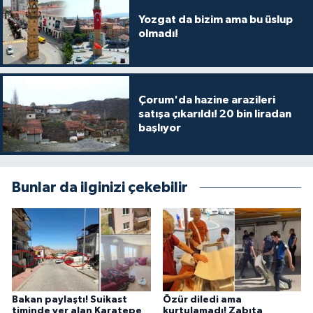
Yozgat da bizim ama bu üslup
olmadı!
Çorum'da hazine arazileri
satışa çıkarıldı! 20 bin liradan
başlıyor
Bunlar da ilginizi çekebilir
Bakan paylaştı! Suikast
Özür diledi ama
timinde yer alan Karatepe
kurtulamadı! Zabıta