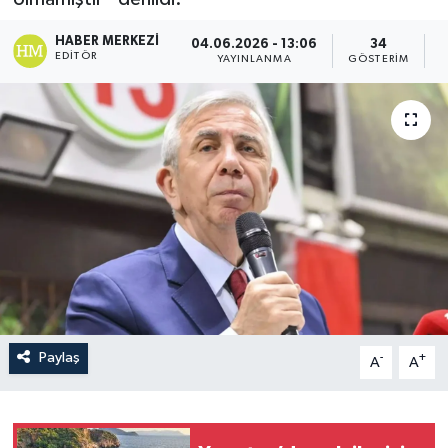
İLÇELER
HABER MERKEZI
04.06.2026 - 13:06
34
EDITÖR
YAYINLANMA
GÖSTERIM
O
OTOPARK
TEKNOLOJİ
Paylaş
-
+
A
A