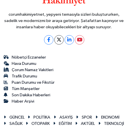
corumhakimiyetnet, yepyeni temasıyla sizleri buluştururken,
sadelik ve modernizmi bir araya getiriyor. Şatafattan kaçınıyor ve
insanlara haber okuyabilecekleri bir altyapı sunuyor.
Nöbetçi Eczaneler
Hava Durumu
Çorum Namaz Vakitleri
Trafik Durumu
Puan Durumu ve Fikstür
Tüm Manşetler
Son Dakika Haberleri
Haber Arşivi
GÜNCEL
POLİTİKA
ASAYİŞ
SPOR
EKONOMİ
SAĞLIK
OTOPARK
EĞİTİM
AKTÜEL
TEKNOLOJİ