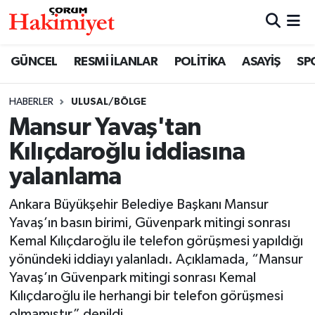
SPOR
Nöbetçi Eczaneler
GÜNCEL
RESMİ İLANLAR
POLİTİKA
ASAYİŞ
SP
POLİTİKA
Hava Durumu
HABERLER
ULUSAL/BÖLGE
Mansur Yavaş'tan
SAĞLIK
Çorum Namaz Vakitleri
Kılıçdaroğlu iddiasına
ASAYİŞ
Trafik Durumu
yalanlama
EKONOMİ
Süper Lig Puan Durumu ve Fikstür
Ankara Büyükşehir Belediye Başkanı Mansur
Yavaş’ın basın birimi, Güvenpark mitingi sonrası
GÜNCEL
Tüm Manşetler
Kemal Kılıçdaroğlu ile telefon görüşmesi yapıldığı
yönündeki iddiayı yalanladı. Açıklamada, “Mansur
AKTÜEL
Son Dakika Haberleri
Yavaş’ın Güvenpark mitingi sonrası Kemal
Kılıçdaroğlu ile herhangi bir telefon görüşmesi
EĞİTİM
Haber Arşivi
olmamıştır” denildi.