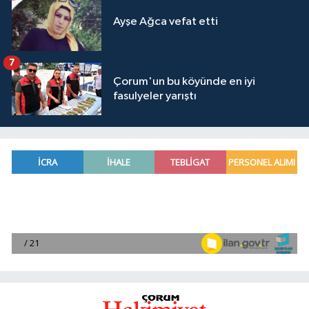
Ayşe Ağca vefat etti
7
Çorum'un bu köyünde en iyi
fasulyeler yarıştı