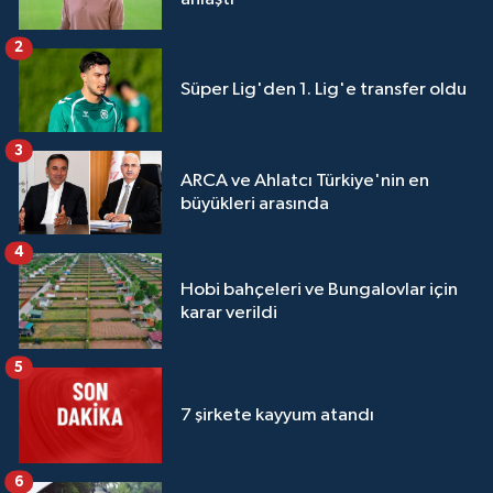
2
Süper Lig'den 1. Lig'e transfer oldu
3
ARCA ve Ahlatcı Türkiye'nin en
büyükleri arasında
4
Hobi bahçeleri ve Bungalovlar için
karar verildi
5
7 şirkete kayyum atandı
6