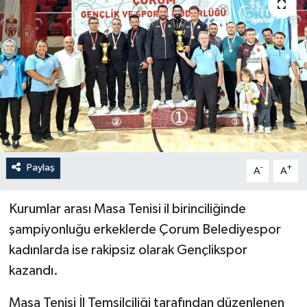
İLÇELER
OTOPARK
TEKNOLOJİ
Paylaş
-
+
A
A
Kurumlar arası Masa Tenisi il birinciliğinde
şampiyonluğu erkeklerde Çorum Belediyespor
kadınlarda ise rakipsiz olarak Gençlikspor
kazandı.
Masa Tenisi İl Temsilciliği tarafından düzenlenen