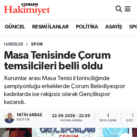
SPOR
Nöbetçi Eczaneler
GÜNCEL
RESMİ İLANLAR
POLİTİKA
ASAYİŞ
SP
POLİTİKA
Hava Durumu
HABERLER
SPOR
Masa Tenisinde Çorum
SAĞLIK
Çorum Namaz Vakitleri
temsilcileri belli oldu
ASAYİŞ
Trafik Durumu
Kurumlar arası Masa Tenisi il birinciliğinde
EKONOMİ
Süper Lig Puan Durumu ve Fikstür
şampiyonluğu erkeklerde Çorum Belediyespor
kadınlarda ise rakipsiz olarak Gençlikspor
GÜNCEL
Tüm Manşetler
kazandı.
FATIH AKBAŞ
22.06.2026 - 22:50
1
11
AKTÜEL
Son Dakika Haberleri
EDITÖR
YAYINLANMA
PAYLAŞIM
GÖST
EĞİTİM
Haber Arşivi