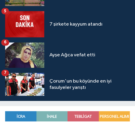
5
7 şirkete kayyum atandı
6
Ayşe Ağca vefat etti
7
Çorum'un bu köyünde en iyi
fasulyeler yarıştı