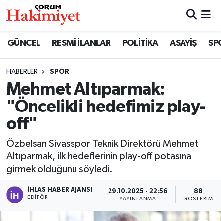
SPOR
Nöbetçi Eczaneler
GÜNCEL
RESMİ İLANLAR
POLİTİKA
ASAYİŞ
SP
POLİTİKA
Hava Durumu
HABERLER
SPOR
Mehmet Altıparmak:
SAĞLIK
Çorum Namaz Vakitleri
"Öncelikli hedefimiz play-
ASAYİŞ
Trafik Durumu
off"
EKONOMİ
Süper Lig Puan Durumu ve Fikstür
Özbelsan Sivasspor Teknik Direktörü Mehmet
Altıparmak, ilk hedeflerinin play-off potasına
GÜNCEL
Tüm Manşetler
girmek olduğunu söyledi.
AKTÜEL
Son Dakika Haberleri
İHLAS HABER AJANSI
29.10.2025 - 22:56
88
EDITÖR
YAYINLANMA
GÖSTERIM
EĞİTİM
Haber Arşivi