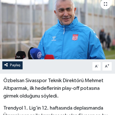
İLÇELER
OTOPARK
TEKNOLOJİ
Paylaş
-
+
A
A
Özbelsan Sivasspor Teknik Direktörü Mehmet
Altıparmak, ilk hedeflerinin play-off potasına
girmek olduğunu söyledi.
Trendyol 1. Lig’in 12. haftasında deplasmanda