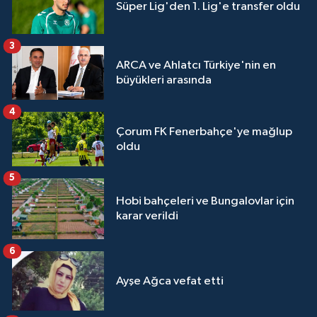
Süper Lig'den 1. Lig'e transfer oldu
3
ARCA ve Ahlatcı Türkiye'nin en
büyükleri arasında
4
Çorum FK Fenerbahçe'ye mağlup
oldu
5
Hobi bahçeleri ve Bungalovlar için
karar verildi
6
Ayşe Ağca vefat etti