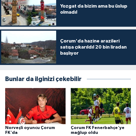
Yozgat da bizim ama bu üslup
olmadı!
Çorum'da hazine arazileri
satışa çıkarıldı! 20 bin liradan
başlıyor
Bunlar da ilginizi çekebilir
Norveçli oyuncu Çorum
Çorum FK Fenerbahçe'ye
FK'da
mağlup oldu