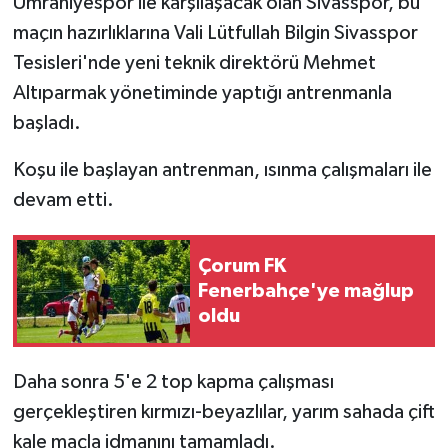
Ümraniyespor ile karşılaşacak olan Sivasspor, bu
maçın hazırlıklarına Vali Lütfullah Bilgin Sivasspor
Tesisleri'nde yeni teknik direktörü Mehmet
Altıparmak yönetiminde yaptığı antrenmanla
başladı.
Koşu ile başlayan antrenman, ısınma çalışmaları ile
devam etti.
Çorum FK
Fenerbahçe'ye mağlup
oldu
Daha sonra 5'e 2 top kapma çalışması
gerçekleştiren kırmızı-beyazlılar, yarım sahada çift
kale maçla idmanını tamamladı.