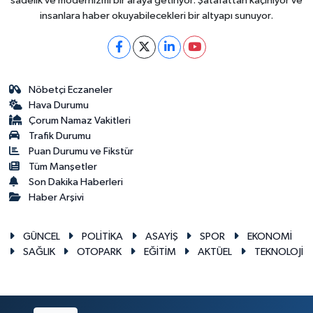
sadelik ve modernizmi bir araya getiriyor. Şatafattan kaçınıyor ve
insanlara haber okuyabilecekleri bir altyapı sunuyor.
Nöbetçi Eczaneler
Hava Durumu
Çorum Namaz Vakitleri
Trafik Durumu
Puan Durumu ve Fikstür
Tüm Manşetler
Son Dakika Haberleri
Haber Arşivi
GÜNCEL
POLİTİKA
ASAYİŞ
SPOR
EKONOMİ
SAĞLIK
OTOPARK
EĞİTİM
AKTÜEL
TEKNOLOJİ