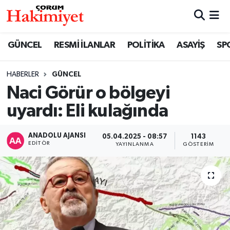
SPOR
Nöbetçi Eczaneler
GÜNCEL
RESMİ İLANLAR
POLİTİKA
ASAYİŞ
SP
POLİTİKA
Hava Durumu
HABERLER
GÜNCEL
Naci Görür o bölgeyi
SAĞLIK
Çorum Namaz Vakitleri
uyardı: Eli kulağında
ASAYİŞ
Trafik Durumu
ANADOLU AJANSI
05.04.2025 - 08:57
1143
EKONOMİ
Süper Lig Puan Durumu ve Fikstür
EDITÖR
YAYINLANMA
GÖSTERIM
GÜNCEL
Tüm Manşetler
AKTÜEL
Son Dakika Haberleri
EĞİTİM
Haber Arşivi