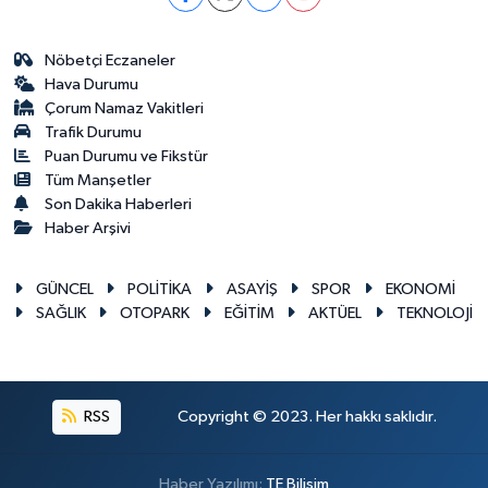
Nöbetçi Eczaneler
Hava Durumu
Çorum Namaz Vakitleri
Trafik Durumu
Puan Durumu ve Fikstür
Tüm Manşetler
Son Dakika Haberleri
Haber Arşivi
GÜNCEL
POLİTİKA
ASAYİŞ
SPOR
EKONOMİ
SAĞLIK
OTOPARK
EĞİTİM
AKTÜEL
TEKNOLOJİ
RSS
Copyright © 2023. Her hakkı saklıdır.
Haber Yazılımı:
TE Bilişim