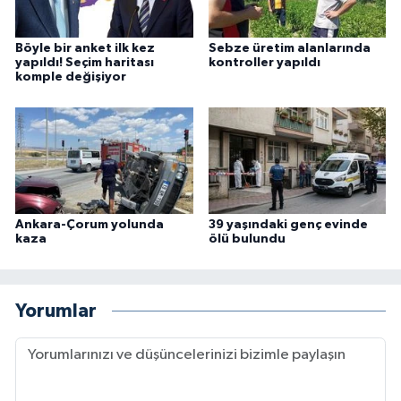
Böyle bir anket ilk kez
Sebze üretim alanlarında
yapıldı! Seçim haritası
kontroller yapıldı
komple değişiyor
Ankara-Çorum yolunda
39 yaşındaki genç evinde
kaza
ölü bulundu
Yorumlar