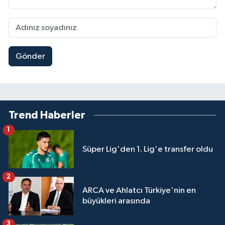
Gönder
Trend Haberler
1
Süper Lig'den 1. Lig'e transfer oldu
2
ARCA ve Ahlatcı Türkiye'nin en
büyükleri arasında
3