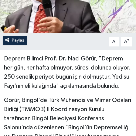
İLÇELER
OTOPARK
Paylaş
-
+
TEKNOLOJİ
A
A
Deprem Bilimci Prof. Dr. Naci Görür, "Deprem
her gün, her hafta olmuyor, süresi dolunca oluyor.
250 senelik periyot bugün için dolmuştur. Yedisu
Fayı'nın eli kulağında" açıklamasında bulundu.
Görür, Bingöl'de Türk Mühendis ve Mimar Odaları
Birliği (TMMOB) İl Koordinasyon Kurulu
tarafından Bingöl Belediyesi Konferans
Salonu'nda düzenlenen "Bingöl'ün Depremselliği