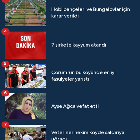
Hobi bahçeleri ve Bungalovlar için
karar verildi
4
7 şirkete kayyum atandı
5
Çorum'un bu köyünde en iyi
fasulyeler yarıştı
6
Ayşe Ağca vefat etti
7
Veteriner hekim köyde saldırıya
uğradı