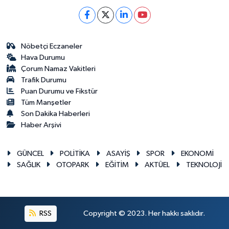
Nöbetçi Eczaneler
Hava Durumu
Çorum Namaz Vakitleri
Trafik Durumu
Puan Durumu ve Fikstür
Tüm Manşetler
Son Dakika Haberleri
Haber Arşivi
GÜNCEL
POLİTİKA
ASAYİŞ
SPOR
EKONOMİ
SAĞLIK
OTOPARK
EĞİTİM
AKTÜEL
TEKNOLOJİ
RSS
Copyright © 2023. Her hakkı saklıdır.