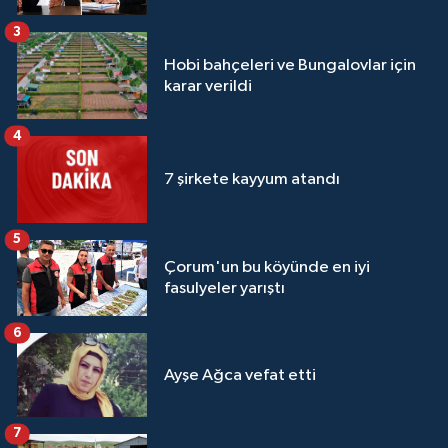
3
Hobi bahçeleri ve Bungalovlar için
karar verildi
4
7 şirkete kayyum atandı
5
Çorum'un bu köyünde en iyi
fasulyeler yarıştı
6
Ayşe Ağca vefat etti
7