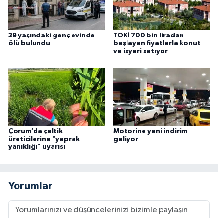
39 yaşındaki genç evinde
TOKİ 700 bin liradan
ölü bulundu
başlayan fiyatlarla konut
ve işyeri satıyor
Çorum’da çeltik
Motorine yeni indirim
üreticilerine "yaprak
geliyor
yanıklığı" uyarısı
Yorumlar