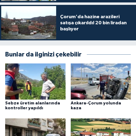
Çorum'da hazine arazileri
satışa çıkarıldı! 20 bin liradan
başlıyor
Bunlar da ilginizi çekebilir
Sebze üretim alanlarında
Ankara-Çorum yolunda
kontroller yapıldı
kaza