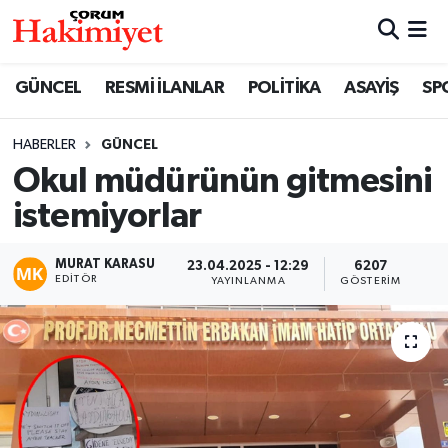
SPOR
Nöbetçi Eczaneler
GÜNCEL
RESMİ İLANLAR
POLİTİKA
ASAYİŞ
SP
POLİTİKA
Hava Durumu
HABERLER
GÜNCEL
Okul müdürünün gitmesini
SAĞLIK
Çorum Namaz Vakitleri
istemiyorlar
ASAYİŞ
Trafik Durumu
MURAT KARASU
23.04.2025 - 12:29
6207
EKONOMİ
Süper Lig Puan Durumu ve Fikstür
EDITÖR
YAYINLANMA
GÖSTERIM
GÜNCEL
Tüm Manşetler
AKTÜEL
Son Dakika Haberleri
EĞİTİM
Haber Arşivi