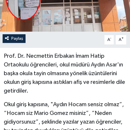
İLÇELER
OTOPARK
Paylaş
-
+
TEKNOLOJİ
A
A
Prof. Dr. Necmettin Erbakan İmam Hatip
Ortaokulu öğrencileri, okul müdürü Aydın Asar'ın
başka okula tayin olmasına yönelik üzüntülerini
okulun giriş kapısına astıkları afiş ve resimlerle dile
getirdiler.
Okul giriş kapısına, "Aydın Hocam sensiz olmaz”,
“Hocam siz Mario Gomez misiniz”, “Neden
gidiyorsunuz”, şeklinde yazılar yazan öğrenciler,