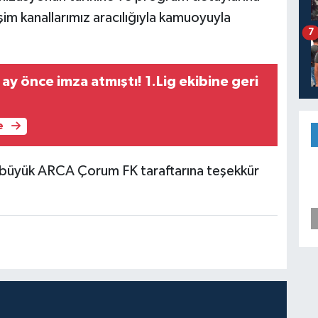
tişim kanallarımız aracılığıyla kamuoyuyla
7
ay önce imza atmıştı! 1.Lig ekibine geri
e
çin büyük ARCA Çorum FK taraftarına teşekkür