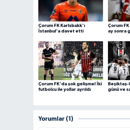
Çorum FK Karlsbakk'ı
Çorum FK 
İstanbul'a davet etti
ay sonra 
Çorum FK'da şok gelişme! İki
Beşiktaş-
futbolcu ile yollar ayrıldı
günü ve sa
Yorumlar (1)