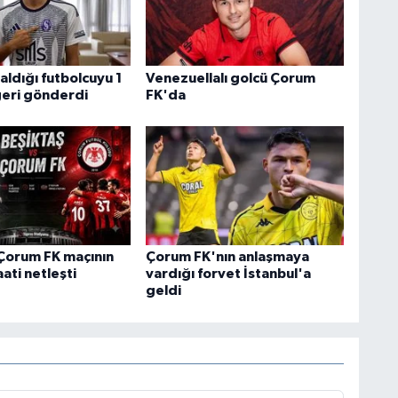
aldığı futbolcuyu 1
Venezuellalı golcü Çorum
geri gönderdi
FK'da
Çorum FK maçının
Çorum FK'nın anlaşmaya
ati netleşti
vardığı forvet İstanbul'a
geldi