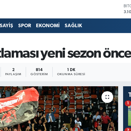
BIT
3.1
DO
47,
SAYİŞ
SPOR
EKONOMİ
SAĞLIK
EU
55,
STE
64,
aması yeni sezon önce
GRA
66
BİS
2
814
1 DK
13.
PAYLAŞIM
GÖSTERIM
OKUNMA SÜRESI
1
2