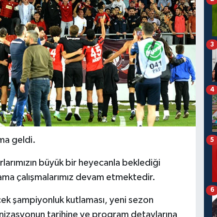
3
4
ma geldi.
5
rlarımızın büyük bir heyecanla beklediği
nlama çalışmalarımız devam etmektedir.
6
ek şampiyonluk kutlaması, yeni sezon
anizasyonun tarihine ve program detaylarına