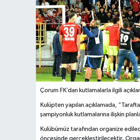
İLÇELER
OTOPARK
TEKNOLOJİ
Çorum FKʼdan kutlamalarla ilgili açıkla
Kulüpten yapılan açıklamada, “Tarafta
şampiyonluk kutlamalarına ilişkin pla
Kulübümüz tarafından organize edilec
öncesinde gerçekleştirilecektir. Org