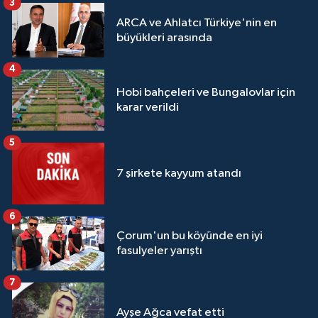
3
ARCA ve Ahlatcı Türkiye'nin en
büyükleri arasında
4
Hobi bahçeleri ve Bungalovlar için
karar verildi
5
7 şirkete kayyum atandı
6
Çorum'un bu köyünde en iyi
fasulyeler yarıştı
7
Ayşe Ağca vefat etti