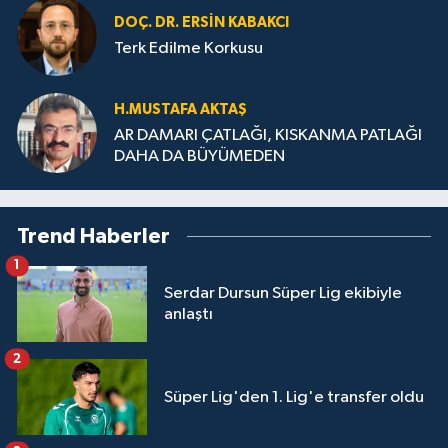
DOÇ. DR. ERSIN KABAKCI
Terk Edilme Korkusu
H.MUS­TA­FA AK­TAŞ
AR DAMARI ÇATLAĞI, KISKANMA PATLAĞI
DAHA DA BÜYÜMEDEN
Trend Haberler
1
Serdar Dursun Süper Lig ekibiyle
anlaştı
2
Süper Lig'den 1. Lig'e transfer oldu