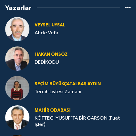
Yazarlar
VEYSEL UYSAL
Ahde Vefa
HA­KAN ÖN­SÖZ
DEDİKODU
SEÇIM BÜYÜKÇATALBAŞ AYDIN
Tercih Listesi Zamanı
MAHIR ODABAŞI
KÖFTECİ YUSUF'TA BİR GARSON (Fuat
İşler)