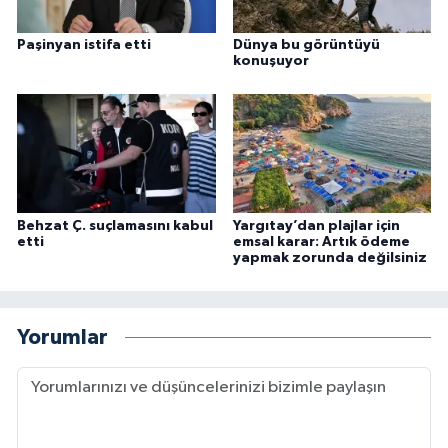
Paşinyan istifa etti
Dünya bu görüntüyü
konuşuyor
Behzat Ç. suçlamasını kabul
Yargıtay’dan plajlar için
etti
emsal karar: Artık ödeme
yapmak zorunda değilsiniz
Yorumlar