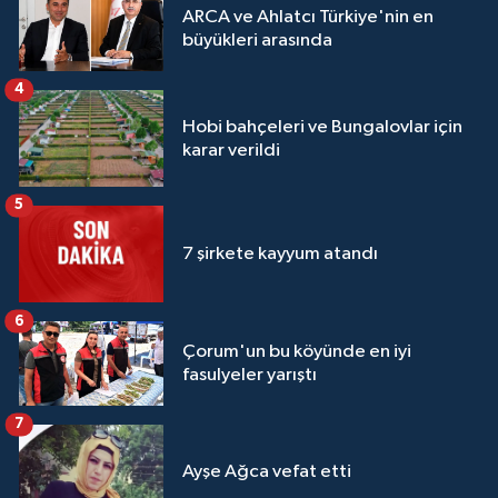
ARCA ve Ahlatcı Türkiye'nin en
büyükleri arasında
4
Hobi bahçeleri ve Bungalovlar için
karar verildi
5
7 şirkete kayyum atandı
6
Çorum'un bu köyünde en iyi
fasulyeler yarıştı
7
Ayşe Ağca vefat etti