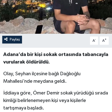
İLÇELER
OTOPARK
TEKNOLOJİ
Paylaş
-
+
A
A
Adana’da bir kişi sokak ortasında tabancayla
vurularak öldürüldü.
Olay, Seyhan ilçesine bağlı Dağlıoğlu
Mahallesi’nde meydana geldi.
İddiaya göre, Ömer Demir sokak yürüdüğü sırada
kimliği belirlenemeyen kişi veya kişilerle
tartışmaya başladı.