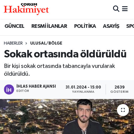
SPOR
Nöbetçi Eczaneler
GÜNCEL
RESMİ İLANLAR
POLİTİKA
ASAYİŞ
SP
POLİTİKA
Hava Durumu
HABERLER
ULUSAL/BÖLGE
Sokak ortasında öldürüldü
SAĞLIK
Çorum Namaz Vakitleri
Bir kişi sokak ortasında tabancayla vurularak
ASAYİŞ
Trafik Durumu
öldürüldü.
EKONOMİ
Süper Lig Puan Durumu ve Fikstür
İHLAS HABER AJANSI
31.01.2024 - 15:00
2639
EDITÖR
YAYINLANMA
GÖSTERIM
GÜNCEL
Tüm Manşetler
AKTÜEL
Son Dakika Haberleri
EĞİTİM
Haber Arşivi