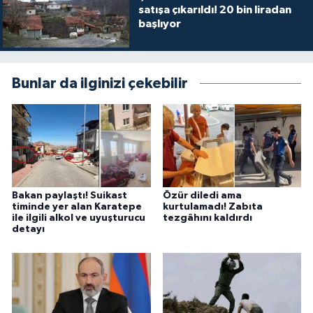
satışa çıkarıldı! 20 bin liradan
başlıyor
Bunlar da ilginizi çekebilir
Bakan paylaştı! Suikast
Özür diledi ama
timinde yer alan Karatepe
kurtulamadı! Zabıta
ile ilgili alkol ve uyuşturucu
tezgâhını kaldırdı
detayı