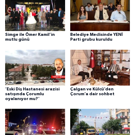
Simge ile Ömer Kamil’in
Belediye Meclisinde YENİ
mutlu günü
Parti grubu kuruldu
‘Eski Diş Hastanesi arazisi
Çalgan ve Külcü’den
satışında Çorumlu
Çorum’a dair sohbet
oyalanıyor mu?'