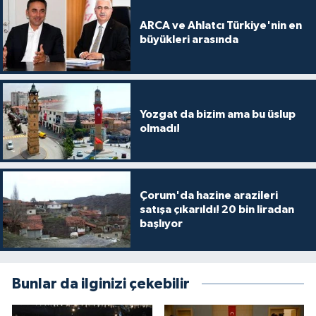
ARCA ve Ahlatcı Türkiye'nin en
büyükleri arasında
Yozgat da bizim ama bu üslup
olmadı!
Çorum'da hazine arazileri
satışa çıkarıldı! 20 bin liradan
başlıyor
Bunlar da ilginizi çekebilir