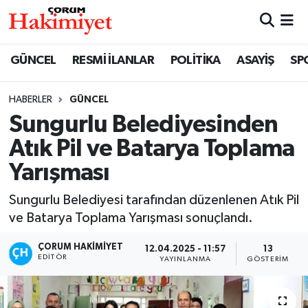
SPOR
Nöbetçi Eczaneler
GÜNCEL
RESMİ İLANLAR
POLİTİKA
ASAYİŞ
SP
POLİTİKA
Hava Durumu
HABERLER
GÜNCEL
Sungurlu Belediyesinden
SAĞLIK
Çorum Namaz Vakitleri
Atık Pil ve Batarya Toplama
ASAYİŞ
Trafik Durumu
Yarışması
EKONOMİ
Süper Lig Puan Durumu ve Fikstür
Sungurlu Belediyesi tarafından düzenlenen Atık Pil
ve Batarya Toplama Yarışması sonuçlandı.
GÜNCEL
Tüm Manşetler
ÇORUM HAKIMIYET
12.04.2025 - 11:57
13
EDITÖR
YAYINLANMA
GÖSTERIM
AKTÜEL
Son Dakika Haberleri
EĞİTİM
Haber Arşivi