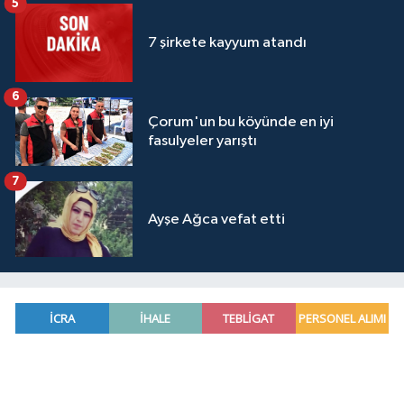
5
7 şirkete kayyum atandı
6
Çorum'un bu köyünde en iyi
fasulyeler yarıştı
7
Ayşe Ağca vefat etti