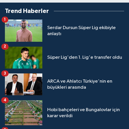
Trend Haberler
1
Serdar Dursun Süper Lig ekibiyle
anlaştı
2
Süper Lig'den 1. Lig'e transfer oldu
3
ARCA ve Ahlatcı Türkiye'nin en
büyükleri arasında
4
Hobi bahçeleri ve Bungalovlar için
karar verildi