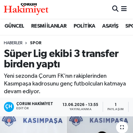
SPOR
Nöbetçi Eczaneler
GÜNCEL
RESMİ İLANLAR
POLİTİKA
ASAYİŞ
SP
POLİTİKA
Hava Durumu
HABERLER
SPOR
Süper Lig ekibi 3 transfer
SAĞLIK
Çorum Namaz Vakitleri
birden yaptı
ASAYİŞ
Trafik Durumu
Yeni sezonda Çorum FK’nın rakiplerinden
EKONOMİ
Süper Lig Puan Durumu ve Fikstür
Kasımpaşa kadrosunu genç futbolcuları katmaya
devam ediyor.
GÜNCEL
Tüm Manşetler
ÇORUM HAKIMIYET
13.06.2026 - 13:55
1
EDITÖR
YAYINLANMA
PAYLAŞIM
AKTÜEL
Son Dakika Haberleri
EĞİTİM
Haber Arşivi