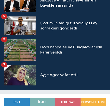
ARCA ve Ahlatcı Türkiye'nin en
büyükleri arasında
5
Çorum FK aldığı futbolcuyu 1 ay
sonra geri gönderdi
6
Hobi bahçeleri ve Bungalovlar için
karar verildi
7
Ayşe Ağca vefat etti