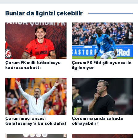
Bunlar da ilginizi çekebilir
Çorum FK milli futbolcuyu
Çorum FK Fildişili oyuncu ile
kadrosuna kattı
ilgileniyor
Çorum maçı öncesi
Çorum maçında sahada
Galatasaray'a bir şok daha!
olmayabilir!