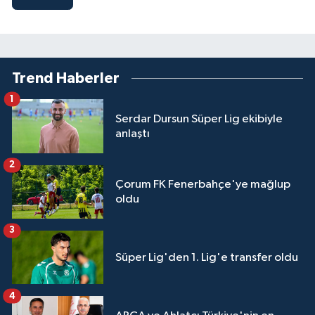
Trend Haberler
1
Serdar Dursun Süper Lig ekibiyle
anlaştı
2
Çorum FK Fenerbahçe'ye mağlup
oldu
3
Süper Lig'den 1. Lig'e transfer oldu
4