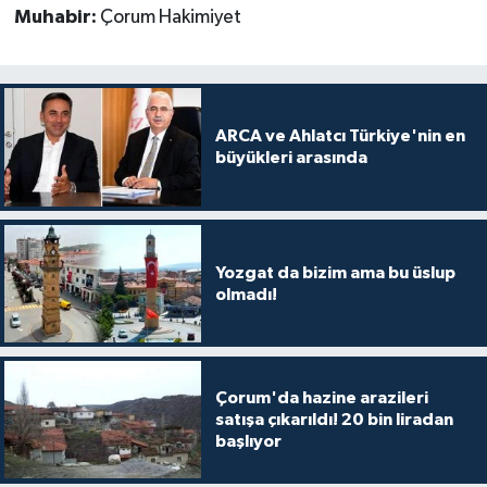
Muhabir:
Çorum Hakimiyet
ARCA ve Ahlatcı Türkiye'nin en
büyükleri arasında
Yozgat da bizim ama bu üslup
olmadı!
Çorum'da hazine arazileri
satışa çıkarıldı! 20 bin liradan
başlıyor