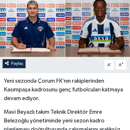
İLÇELER
OTOPARK
TEKNOLOJİ
Paylaş
-
+
A
A
Yeni sezonda Çorum FK’nın rakiplerinden
Kasımpaşa kadrosunu genç futbolcuları katmaya
devam ediyor.
Mavi Beyazlı takım Teknik Direktör Emre
Belezoğlu yönetiminde yeni sezon kadro
planlaması doğrultusunda çalışmalarını aralıksüz