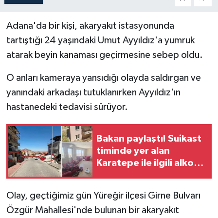
İLÇELER
Adana'da bir kişi, akaryakıt istasyonunda
tartıştığı 24 yaşındaki Umut Ayyıldız'a yumruk
OTOPARK
atarak beyin kanaması geçirmesine sebep oldu.
TEKNOLOJİ
O anları kameraya yansıdığı olayda saldırgan ve
yanındaki arkadaşı tutuklanırken Ayyıldız'ın
hastanedeki tedavisi sürüyor.
Bakan paylaştı! Suikast
timinde yer alan
Karatepe ile ilgili alkol
ve uyuşturucu detayı
Olay, geçtiğimiz gün Yüreğir ilçesi Girne Bulvarı
Özgür Mahallesi'nde bulunan bir akaryakıt