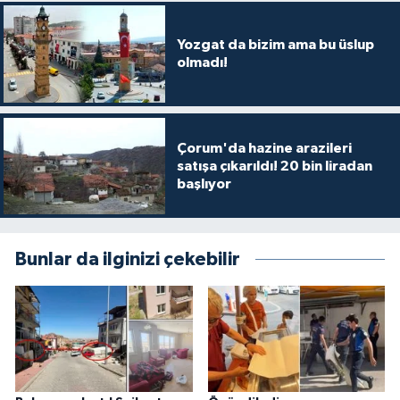
Yozgat da bizim ama bu üslup
olmadı!
Çorum'da hazine arazileri
satışa çıkarıldı! 20 bin liradan
başlıyor
Bunlar da ilginizi çekebilir