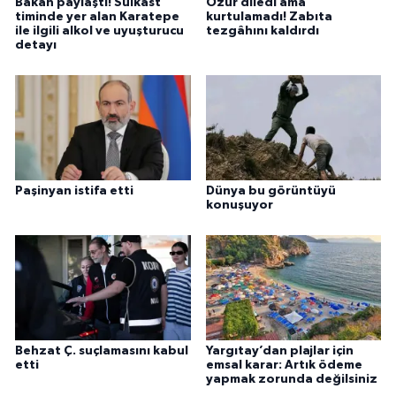
Bakan paylaştı! Suikast
Özür diledi ama
timinde yer alan Karatepe
kurtulamadı! Zabıta
ile ilgili alkol ve uyuşturucu
tezgâhını kaldırdı
detayı
Paşinyan istifa etti
Dünya bu görüntüyü
konuşuyor
Behzat Ç. suçlamasını kabul
Yargıtay’dan plajlar için
etti
emsal karar: Artık ödeme
yapmak zorunda değilsiniz