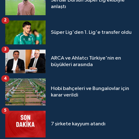
Serdar Dursun Süper Lig ekibiyle
anlaştı
2
Süper Lig'den 1. Lig'e transfer oldu
3
ARCA ve Ahlatcı Türkiye'nin en
büyükleri arasında
4
Hobi bahçeleri ve Bungalovlar için
karar verildi
5
7 şirkete kayyum atandı