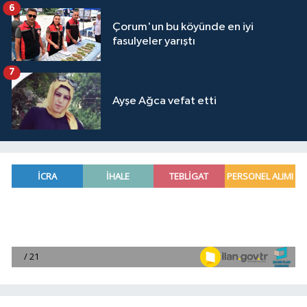
6
Çorum'un bu köyünde en iyi
fasulyeler yarıştı
7
Ayşe Ağca vefat etti