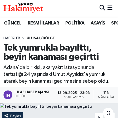
SPOR
Nöbetçi Eczaneler
GÜNCEL
RESMİ İLANLAR
POLİTİKA
ASAYİŞ
SP
POLİTİKA
Hava Durumu
HABERLER
ULUSAL/BÖLGE
Tek yumrukla bayılttı,
SAĞLIK
Çorum Namaz Vakitleri
beyin kanaması geçirtti
ASAYİŞ
Trafik Durumu
Adana'da bir kişi, akaryakıt istasyonunda
EKONOMİ
Süper Lig Puan Durumu ve Fikstür
tartıştığı 24 yaşındaki Umut Ayyıldız'a yumruk
atarak beyin kanaması geçirmesine sebep oldu.
GÜNCEL
Tüm Manşetler
İHLAS HABER AJANSI
13.09.2025 - 23:03
113
EDITÖR
YAYINLANMA
GÖSTERIM
AKTÜEL
Son Dakika Haberleri
EĞİTİM
Haber Arşivi
Paylaş
-
+
A
A