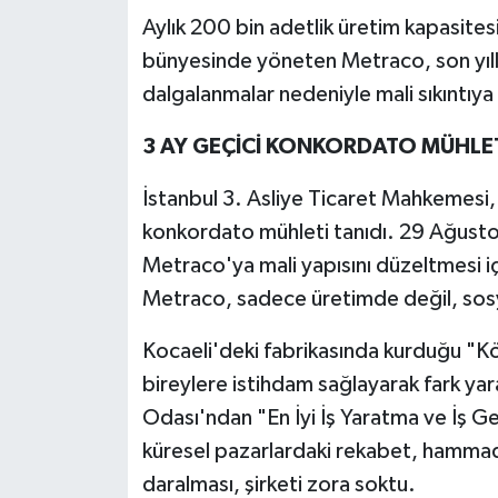
Aylık 200 bin adetlik üretim kapasite
bünyesinde yöneten Metraco, son yıll
dalgalanmalar nedeniyle mali sıkıntıya
3 AY GEÇİCİ KONKORDATO MÜHLET
İstanbul 3. Asliye Ticaret Mahkemesi,
konkordato mühleti tanıdı. 29 Ağustos't
Metraco'ya mali yapısını düzeltmesi i
Metraco, sadece üretimde değil, sos
Kocaeli'deki fabrikasında kurduğu "Kö
bireylere istihdam sağlayarak fark yar
Odası'ndan "En İyi İş Yaratma ve İş Ge
küresel pazarlardaki rekabet, hammadde
daralması, şirketi zora soktu.