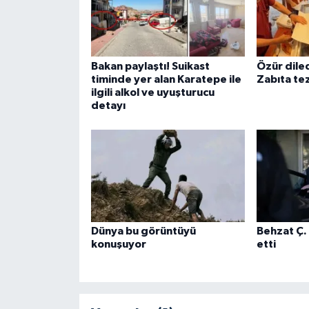
Bakan paylaştı! Suikast
Özür dile
timinde yer alan Karatepe ile
Zabıta tez
ilgili alkol ve uyuşturucu
detayı
Dünya bu görüntüyü
Behzat Ç.
konuşuyor
etti