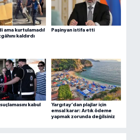
di ama kurtulamadı!
Paşinyan istifa etti
gâhını kaldırdı
 suçlamasını kabul
Yargıtay’dan plajlar için
emsal karar: Artık ödeme
yapmak zorunda değilsiniz