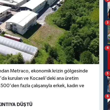
3
4
rından Metraco, ekonomik krizin gölgesinde
5
'da kurulan ve Kocaeli'deki ana üretim
 500'den fazla çalışanıyla erkek, kadın ve
6
KINTIYA DÜŞTÜ