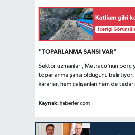
Katliam gibi k
İçeriği Görüntül
"TOPARLANMA ŞANSI VAR"
Sektör uzmanları, Metraco'nun borç ya
toparlanma şansı olduğunu belirtiyor.
kararlar, hem çalışanları hem de tedarik
Kaynak:
haberler.com