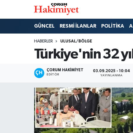
SPOR
Nöbetçi Eczaneler
GÜNCEL
RESMİ İLANLAR
POLİTİKA
A
POLİTİKA
Hava Durumu
HABERLER
ULUSAL/BÖLGE
Türkiye'nin 32 yı
SAĞLIK
Çorum Namaz Vakitleri
ASAYİŞ
Trafik Durumu
ÇORUM HAKIMIYET
03.09.2025 - 10:04
EDITÖR
YAYINLANMA
EKONOMİ
Süper Lig Puan Durumu ve Fikstür
GÜNCEL
Tüm Manşetler
AKTÜEL
Son Dakika Haberleri
EĞİTİM
Haber Arşivi