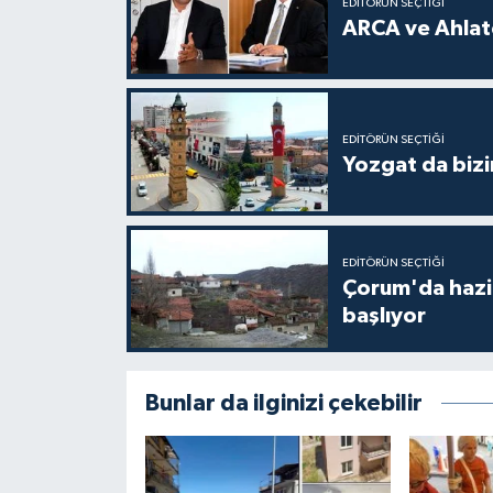
EDITÖRÜN SEÇTIĞI
ARCA ve Ahlatc
EDITÖRÜN SEÇTIĞI
Yozgat da bizi
EDITÖRÜN SEÇTIĞI
Çorum'da hazine
başlıyor
Bunlar da ilginizi çekebilir