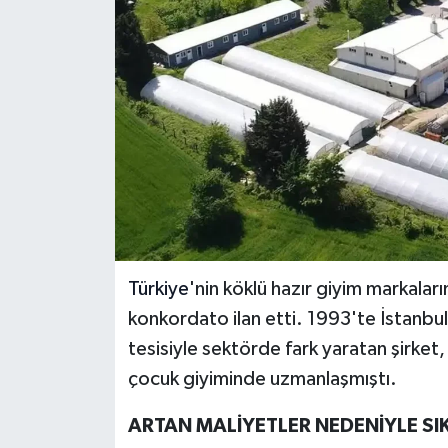
İLÇELER
OTOPARK
TEKNOLOJİ
Türkiye
'nin köklü hazır giyim markala
konkordato ilan etti. 1993'te İstanbul
tesisiyle sektörde fark yaratan şirket,
çocuk giyiminde uzmanlaşmıştı.
ARTAN MALİYETLER NEDENİYLE SI