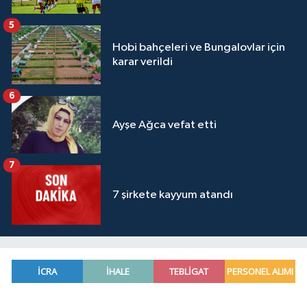
5
Hobi bahçeleri ve Bungalovlar için
karar verildi
6
Ayşe Ağca vefat etti
7
7 şirkete kayyum atandı