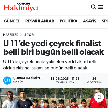
SPOR
Nöbetçi Eczaneler
GÜNCEL
RESMİ İLANLAR
POLİTİKA
ASAYİŞ
SP
POLİTİKA
Hava Durumu
HABERLER
SPOR
U 11’de yedi çeyrek finalist
SAĞLIK
Çorum Namaz Vakitleri
belli biri bugün belli olacak
ASAYİŞ
Trafik Durumu
U 11’de çeyrek finale yükselen yedi takım belli
EKONOMİ
Süper Lig Puan Durumu ve Fikstür
oldu sekizinci takım ise bugün belli olacak.
ÇORUM HAKIMIYET
18.06.2025 - 11:26
36
GÜNCEL
Tüm Manşetler
EDITÖR
YAYINLANMA
GÖSTERIM
AKTÜEL
Son Dakika Haberleri
EĞİTİM
Haber Arşivi