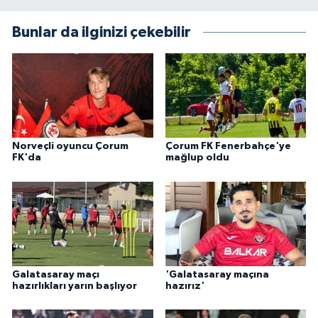
Bunlar da ilginizi çekebilir
Norveçli oyuncu Çorum
Çorum FK Fenerbahçe'ye
FK'da
mağlup oldu
Galatasaray maçı
'Galatasaray maçına
hazırlıkları yarın başlıyor
hazırız'