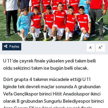
İLÇELER
OTOPARK
TEKNOLOJİ
Paylaş
-
+
A
A
U 11’de çeyrek finale yükselen yedi takım belli
oldu sekizinci takım ise bugün belli olacak.
Dört grupta 4 takımın mücadele ettiği U 11
liginde tek devreli maçlar sonunda A grubundan
Vefa Gençlikspor birinci Hitit Anadoluspor ikinci
olarak B grubundan Sungurlu Belediyespor birinci