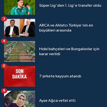
Süper Lig'den 1. Lig'e transfer oldu
3
ARCA ve Ahlatcı Türkiye'nin en
büyükleri arasında
4
Hobi bahçeleri ve Bungalovlar için
karar verildi
5
7 şirkete kayyum atandı
6
Ayşe Ağca vefat etti