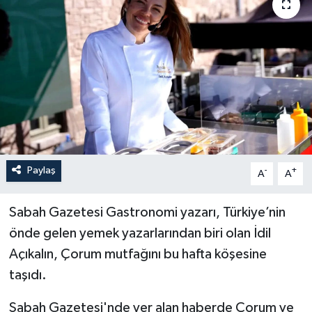
İLÇELER
OTOPARK
TEKNOLOJİ
Paylaş
-
+
A
A
Sabah Gazetesi Gastronomi yazarı, Türkiye’nin
önde gelen yemek yazarlarından biri olan İdil
Açıkalın, Çorum mutfağını bu hafta köşesine
taşıdı.
Sabah Gazetesi'nde yer alan haberde Çorum ve