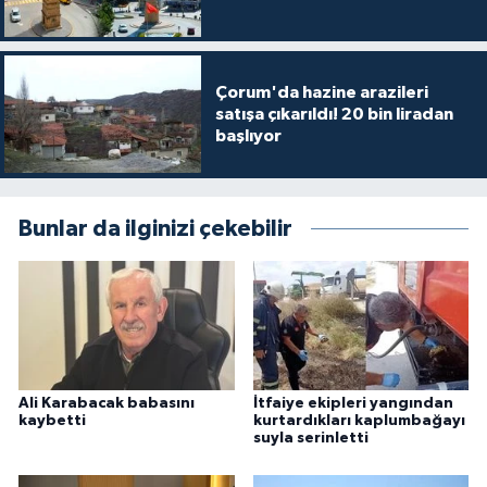
Çorum'da hazine arazileri
satışa çıkarıldı! 20 bin liradan
başlıyor
Bunlar da ilginizi çekebilir
Ali Karabacak babasını
İtfaiye ekipleri yangından
kaybetti
kurtardıkları kaplumbağayı
suyla serinletti