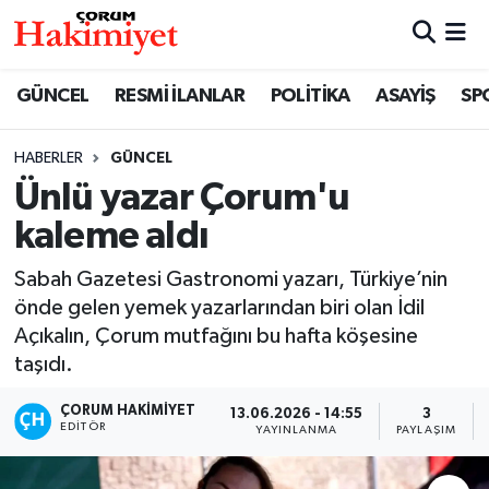
SPOR
Nöbetçi Eczaneler
GÜNCEL
RESMİ İLANLAR
POLİTİKA
ASAYİŞ
SP
POLİTİKA
Hava Durumu
HABERLER
GÜNCEL
Ünlü yazar Çorum'u
SAĞLIK
Çorum Namaz Vakitleri
kaleme aldı
ASAYİŞ
Trafik Durumu
Sabah Gazetesi Gastronomi yazarı, Türkiye’nin
EKONOMİ
Süper Lig Puan Durumu ve Fikstür
önde gelen yemek yazarlarından biri olan İdil
Açıkalın, Çorum mutfağını bu hafta köşesine
GÜNCEL
Tüm Manşetler
taşıdı.
ÇORUM HAKIMIYET
13.06.2026 - 14:55
3
AKTÜEL
Son Dakika Haberleri
EDITÖR
YAYINLANMA
PAYLAŞIM
EĞİTİM
Haber Arşivi