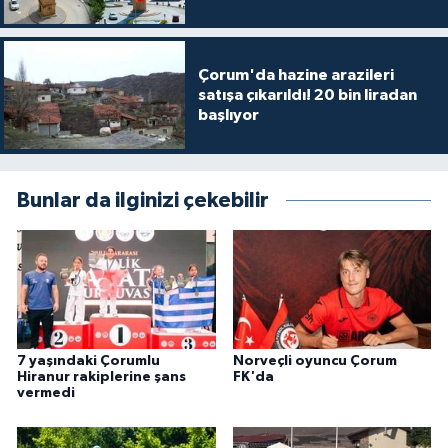
Çorum'da hazine arazileri
satışa çıkarıldı! 20 bin liradan
başlıyor
Bunlar da ilginizi çekebilir
7 yaşındaki Çorumlu
Norveçli oyuncu Çorum
Hiranur rakiplerine şans
FK'da
vermedi