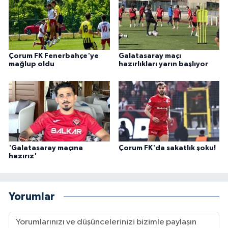
Çorum FK Fenerbahçe'ye
Galatasaray maçı
mağlup oldu
hazırlıkları yarın başlıyor
'Galatasaray maçına
Çorum FK'da sakatlık şoku!
hazırız'
Yorumlar