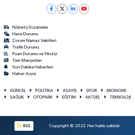
Nöbetçi Eczaneler
Hava Durumu
Çorum Namaz Vakitleri
Trafik Durumu
Puan Durumu ve Fikstür
Tüm Manşetler
Son Dakika Haberleri
Haber Arşivi
GÜNCEL
POLİTİKA
ASAYİŞ
SPOR
EKONOMİ
SAĞLIK
OTOPARK
EĞİTİM
AKTÜEL
TEKNOLOJİ
RSS
Copyright © 2023. Her hakkı saklıdır.