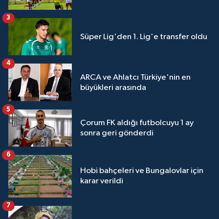
3
Süper Lig'den 1. Lig'e transfer oldu
4
ARCA ve Ahlatcı Türkiye'nin en
büyükleri arasında
5
Çorum FK aldığı futbolcuyu 1 ay
sonra geri gönderdi
6
Hobi bahçeleri ve Bungalovlar için
karar verildi
7