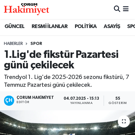
SPOR
Nöbetçi Eczaneler
GÜNCEL
RESMİ İLANLAR
POLİTİKA
ASAYİŞ
SP
POLİTİKA
Hava Durumu
HABERLER
SPOR
1.Lig'de fikstür Pazartesi
SAĞLIK
Çorum Namaz Vakitleri
günü çekilecek
ASAYİŞ
Trafik Durumu
Trendyol 1. Lig'de 2025-2026 sezonu fikstürü, 7
EKONOMİ
Süper Lig Puan Durumu ve Fikstür
Temmuz Pazartesi günü çekilecek.
ÇORUM HAKIMIYET
04.07.2025 - 15:13
55
GÜNCEL
Tüm Manşetler
EDITÖR
YAYINLANMA
GÖSTERIM
AKTÜEL
Son Dakika Haberleri
EĞİTİM
Haber Arşivi