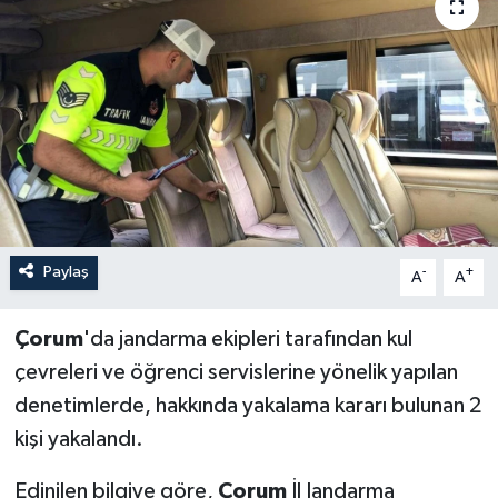
İLÇELER
OTOPARK
TEKNOLOJİ
Paylaş
-
+
A
A
Çorum
'da jandarma ekipleri tarafından kul
çevreleri ve öğrenci servislerine yönelik yapılan
denetimlerde, hakkında yakalama kararı bulunan 2
kişi yakalandı.
Edinilen bilgiye göre,
Çorum
İl Jandarma