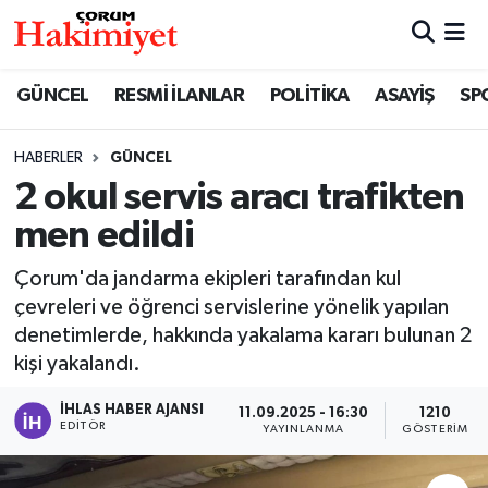
SPOR
Nöbetçi Eczaneler
GÜNCEL
RESMİ İLANLAR
POLİTİKA
ASAYİŞ
SP
POLİTİKA
Hava Durumu
HABERLER
GÜNCEL
2 okul servis aracı trafikten
SAĞLIK
Çorum Namaz Vakitleri
men edildi
ASAYİŞ
Trafik Durumu
Çorum'da jandarma ekipleri tarafından kul
EKONOMİ
Süper Lig Puan Durumu ve Fikstür
çevreleri ve öğrenci servislerine yönelik yapılan
denetimlerde, hakkında yakalama kararı bulunan 2
GÜNCEL
Tüm Manşetler
kişi yakalandı.
İHLAS HABER AJANSI
11.09.2025 - 16:30
1210
AKTÜEL
Son Dakika Haberleri
EDITÖR
YAYINLANMA
GÖSTERIM
EĞİTİM
Haber Arşivi