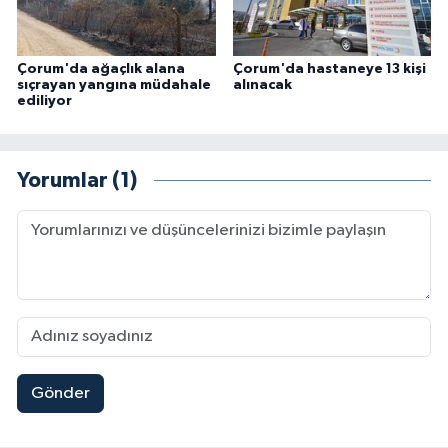
Çorum'da ağaçlık alana
Çorum'da hastaneye 13 kişi
sıçrayan yangına müdahale
alınacak
ediliyor
Yorumlar (1)
Gönder