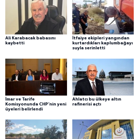
Ali Karabacak babasını
İtfaiye ekipleri yangından
kaybetti
kurtardıkları kaplumbağayı
suyla serinletti
İmar ve Tarife
Ahlatcı bu ülkeye altın
Komisyonunda CHP’nin yeni
rafinerisi açtı
üyeleri belirlendi