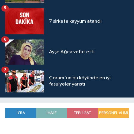
5
7 şirkete kayyum atandı
6
Ayşe Ağca vefat etti
7
Çorum'un bu köyünde en iyi
fasulyeler yarıştı